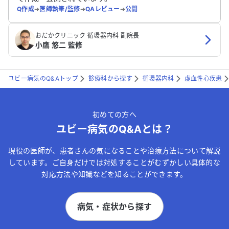
Q作成
➔
医師執筆/監修
➔
QAレビュー
➔
公開
おだかクリニック 循環器内科 副院長
小鷹 悠二 監修
ユビー病気のQ&Aトップ
診療科から探す
循環器内科
虚血性心疾患
初めての方へ
ユビー病気のQ&Aとは？
現役の医師が、患者さんの気になることや治療方法について解説
しています。ご自身だけでは対処することがむずかしい具体的な
対応方法や知識などを知ることができます。
病気・症状から探す