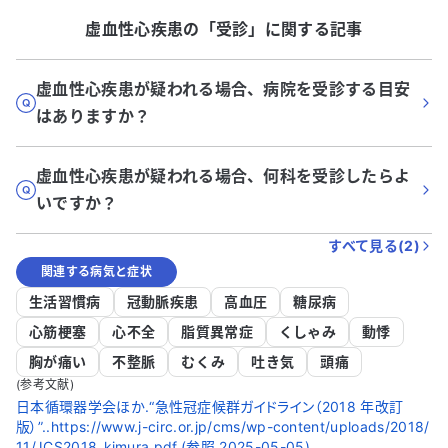
虚血性心疾患
の「
受診
」に関する記事
虚血性心疾患が疑われる場合、病院を受診する目安
はありますか？
虚血性心疾患が疑われる場合、何科を受診したらよ
いですか？
すべて見る(
2
)
関連する病気と症状
生活習慣病
冠動脈疾患
高血圧
糖尿病
心筋梗塞
心不全
脂質異常症
くしゃみ
動悸
胸が痛い
不整脈
むくみ
吐き気
頭痛
(参考文献)
日本循環器学会ほか.“急性冠症候群ガイドライン（2018 年改訂
版）”..https://www.j-circ.or.jp/cms/wp-content/uploads/2018/
11/JCS2018_kimura.pdf,(参照 2025-05-05).