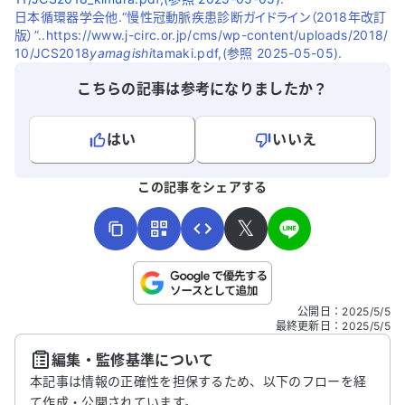
日本循環器学会他.“慢性冠動脈疾患診断ガイドライン（2018年改訂
版）”..https://www.j-circ.or.jp/cms/wp-content/uploads/2018/
10/JCS2018
yamagishi
tamaki.pdf,(参照 2025-05-05).
こちらの記事は参考になりましたか？
はい
いいえ
よろしければ、ご意見・ご感想をお寄せください。
この記事をシェアする
𝕏
こちらは送信専用のフォームです。氏名やご自身の病気の詳細な
公開日
：
2025/5/5
どの個人情報は入れないでください。
最終更新日
：
2025/5/5
編集・監修基準について
送信する
本記事は情報の正確性を担保するため、以下のフローを経
て作成・公開されています。