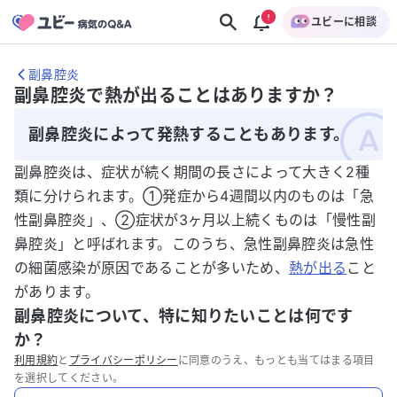
ユビーに相談
副鼻腔炎
副鼻腔炎で熱が出ることはありますか？
副鼻腔炎によって発熱することもあります。
副鼻腔炎は、症状が続く期間の長さによって大きく2種
類に分けられます。①発症から4週間以内のものは「急
性副鼻腔炎」、②症状が3ヶ月以上続くものは「慢性副
鼻腔炎」と呼ばれます。このうち、急性副鼻腔炎は急性
の細菌感染が原因であることが多いため、
熱が出る
こと
があります。
副鼻腔炎について、特に知りたいことは何です
か？
利用規約
と
プライバシーポリシー
に同意のうえ、もっとも当てはまる項目
を選択してください。