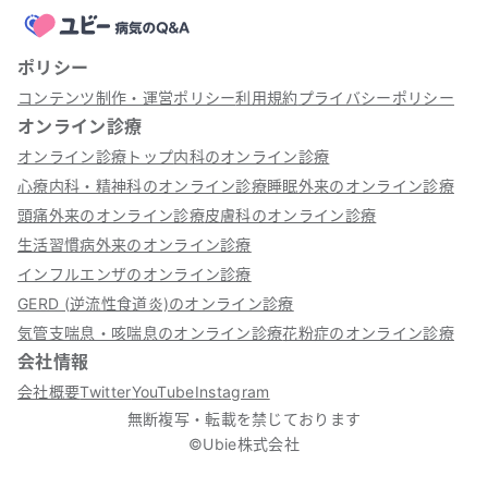
ポリシー
コンテンツ制作・運営ポリシー
利用規約
プライバシーポリシー
オンライン診療
オンライン診療トップ
内科のオンライン診療
心療内科・精神科のオンライン診療
睡眠外来のオンライン診療
頭痛外来のオンライン診療
皮膚科のオンライン診療
生活習慣病外来のオンライン診療
インフルエンザのオンライン診療
GERD (逆流性食道炎)のオンライン診療
気管支喘息・咳喘息のオンライン診療
花粉症のオンライン診療
会社情報
会社概要
Twitter
YouTube
Instagram
無断複写・転載を禁じております
©Ubie株式会社