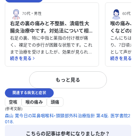
70代
・
男性
60代
・
右足の裏の痛みと不整脈、潰瘍性大
喉の痛み、
腸炎治療中です。対処法について相談
くなどの症
させてください。
中の私は何
右足の裏、特に中指と薬指の付け根が痛
こんにちは。
く、裸足での歩行が困難な状態です。これ
か？
り、7日頃か
まで治療を受けましたが、効果が見られ
として声が
続きを見る
続きを見る
ず、現在は中敷を使用しています。 アレル
や花粉症の
ギー性疾患や不整脈、潰瘍性大腸炎などの
ません。糖
病気で治療を受けており、アレルギー性鼻
診すれば良
もっと見る
炎や慢性副鼻腔炎、食物アレルギーもあり
ます。
ます。 どのように対処すれば良いのか、ア
関連する病気と症状
ドバイスをいただけると助かります。特に
右足の痛みについて、効果的な治療法があ
空咳
喉の痛み
頭痛
れば教えてください。
(参考文献)
森山 寛今日の耳鼻咽喉科・頭頸部外科治療指針 第4版. 医学書院2
018.
こちらの記事は参考になりましたか？