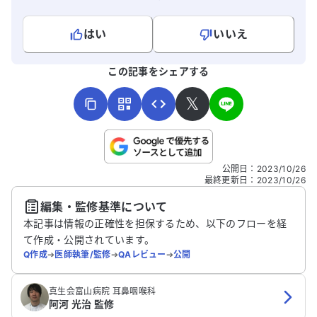
はい
いいえ
よろしければ、ご意見・ご感想をお寄せください。
この記事をシェアする
𝕏
こちらは送信専用のフォームです。氏名やご自身の病気の詳細な
公開日
：
2023/10/26
どの個人情報は入れないでください。
最終更新日
：
2023/10/26
編集・監修基準について
送信する
本記事は情報の正確性を担保するため、以下のフローを経
て作成・公開されています。
Q作成
➔
医師執筆/監修
➔
QAレビュー
➔
公開
真生会富山病院 耳鼻咽喉科
阿河 光治 監修