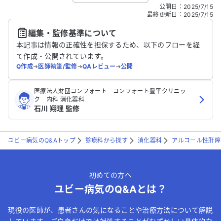
こちらは送信専用のフォームです。氏名やご自身の病気の詳細な
公開日
：
2025/7/15
どの個人情報は入れないでください。
最終更新日
：
2025/7/15
編集・監修基準について
送信する
本記事は情報の正確性を担保するため、以下のフローを経
て作成・公開されています。
Q作成
➔
医師執筆/監修
➔
QAレビュー
➔
公開
医療法人財団コンフォート コンフォート豊平クリニッ
ク 内科 消化器科
石川 翔理 監修
ユビー病気のQ&Aトップ
診療科から探す
消化器科
アルコール性肝障
初めての方へ
ユビー病気のQ&Aとは？
現役の医師が、患者さんの気になることや治療方法について解説