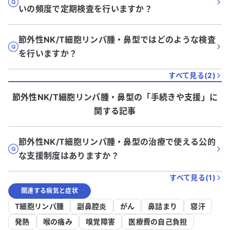
いの頻度で定期検査を行いますか？
節外性NK/T細胞リンパ腫・鼻型ではどのような検査
を行いますか？
すべて見る(
2
)
節外性NK/T細胞リンパ腫・鼻型
の「
手続きや支援
」に
関する記事
節外性NK/T細胞リンパ腫・鼻型の治療で使える公的
な支援制度はありますか？
すべて見る(
1
)
関連する病気と症状
T細胞リンパ腫
副鼻腔炎
がん
鼻詰まり
寝汗
発熱
喉の痛み
嗅覚障害
医療費の自己負担