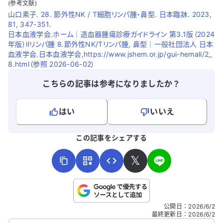
(参考文献)
山口素子. 28. 節外性NK / T細胞リンパ腫・鼻型. 日本臨牀. 2023,
81, 347-351.
日本血液学会.ホーム｜造血器腫瘍診療ガイドライン 第3.1版（2024
年版）Ⅱリンパ腫 8.節外性NK/Tリンパ腫, 鼻型｜一般社団法人 日本
血液学会.日本血液学会,https://www.jshem.or.jp/gui-hemali/2_
8.html（参照 2026-06-02）
こちらの記事は参考になりましたか？
はい
いいえ
よろしければ、ご意見・ご感想をお寄せください。
この記事をシェアする
𝕏
こちらは送信専用のフォームです。氏名やご自身の病気の詳細な
公開日
：
2026/6/2
どの個人情報は入れないでください。
最終更新日
：
2026/6/2