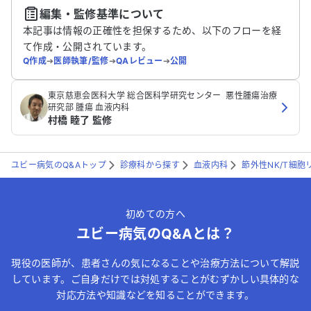
編集・監修基準について
送信する
本記事は情報の正確性を担保するため、以下のフローを経
て作成・公開されています。
Q作成
➔
医師執筆/監修
➔
QAレビュー
➔
公開
‪東京慈恵会医科大学 総合医科学研究センター ‬ 悪性腫瘍治療
研究部‬ 腫瘍 血液内科
村橋 睦了 監修
ユビー病気のQ&Aトップ
診療科から探す
血液内科
節外性NK/T細
初めての方へ
ユビー病気のQ&Aとは？
現役の医師が、患者さんの気になることや治療方法について解説
しています。ご自身だけでは対処することがむずかしい具体的な
対応方法や知識などを知ることができます。