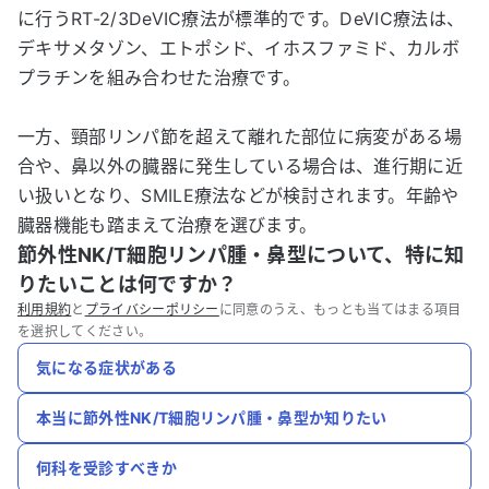
に行うRT-2/3DeVIC療法が標準的です。DeVIC療法は、
デキサメタゾン、エトポシド、イホスファミド、カルボ
プラチンを組み合わせた治療です。
一方、頸部リンパ節を超えて離れた部位に病変がある場
合や、鼻以外の臓器に発生している場合は、進行期に近
い扱いとなり、SMILE療法などが検討されます。年齢や
臓器機能も踏まえて治療を選びます。
節外性NK/T細胞リンパ腫・鼻型について、特に知
りたいことは何ですか？
利用規約
と
プライバシーポリシー
に同意のうえ、もっとも当てはまる項目
を選択してください。
気になる症状がある
本当に節外性NK/T細胞リンパ腫・鼻型か知りたい
何科を受診すべきか