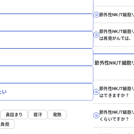
節外性NK/T細
節外性NK/T細胞
は再発がんでは、
節外性NK/T細
節外性NK/T細
たい
はできますか？
節外性NK/T細
鼻詰まり
寝汗
発熱
くらいですか？
己負担