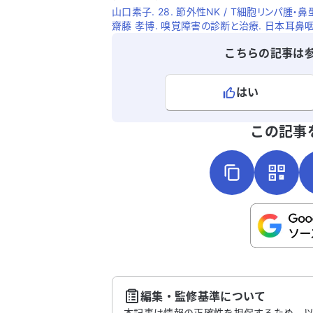
山口素子. 28. 節外性NK / T細胞リンパ腫・鼻型. 日
齋藤 孝博. 嗅覚障害の診断と治療. 日本耳鼻咽喉科頭
こちらの記事は
はい
よろしければ、ご意見・ご感想をお
この記事
こちらは送信専用のフォームです。氏名や
さい。
送
編集・監修基準について
本記事は情報の正確性を担保するため、