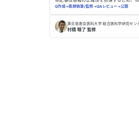
Q作成
➔
医師執筆/監修
➔
QAレビュー
➔
公開
‪東京慈恵会医科大学 総合医科学研究センター
村橋 睦了 監修