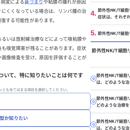
の病変による
鼻づまり
や粘膜の腫れが原因
節外性NK/T細
きにくくなっている場合は、リンパ腫の治
4
.
症状は、それぞ
回復する可能性があります。
5
.
節外性NK/T細
あるいは放射線治療などによって嗅粘膜や
後も嗅覚障害が残ることがあります。症状
節外性NK/T細
や画像検査を受け、原因を評価することが
について、特に知りたいことは何です
節外性NK/T細胞
は、どのような治
っとも当てはまる項目を選択してください。
節外性NK/T細
どのような治療を
鼻型か知りたい
節外性NK/T細胞
は、どのような治