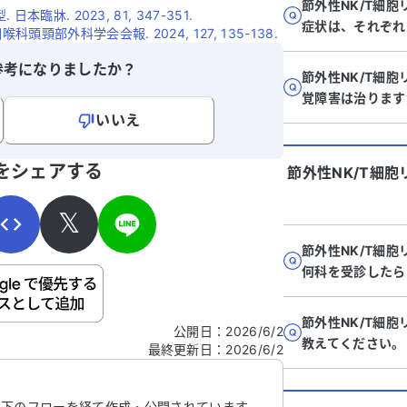
節外性NK/T細
本臨牀. 2023, 81, 347-351.
症状は、それぞれ
頸部外科学会会報. 2024, 127, 135-138.
参考になりましたか？
節外性NK/T細
覚障害は治ります
いいえ
寄せください。
をシェアする
節外性NK/T細
𝕏
節外性NK/T細
何科を受診したら
ご自身の病気の詳細などの個人情報は入れないでくだ
節外性NK/T細
公開日
：
2026/6/2
教えてください。
最終更新日
：
2026/6/2
信する
以下のフローを経て作成・公開されています。