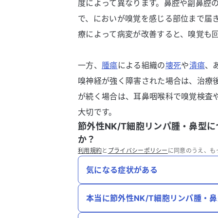
度によって異なります。鼻腔や副鼻腔
で、においが嗅覚を感じる部位まで届
療によって病変が改善すると、嗅覚も
一方、
腫瘍
による組織の
壊死
や
潰瘍
、
嗅神経が強く障害された場合は、治療
が続く場合は、耳鼻咽喉科で嗅覚検査
大切です。
節外性NK/T細胞リンパ腫・鼻型
か？
利用規約
と
プライバシーポリシー
に同意のうえ、も
気になる症状がある
本当に節外性NK/T細胞リンパ腫・