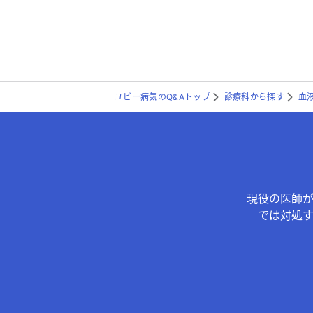
ユビー病気のQ&Aトップ
診療科から探す
血
現役の医師
では対処