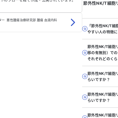
節外性NK/T細
 ‬ 悪性腫瘍治療研究部‬ 腫瘍 血液内科
「節外性NK/T
やすい人の特徴に
節外性NK/T細
移の有無別）での
それぞれどのくら
節外性NK/T細
らいですか？
節外性NK/T細
らいですか？
節外性NK/T細