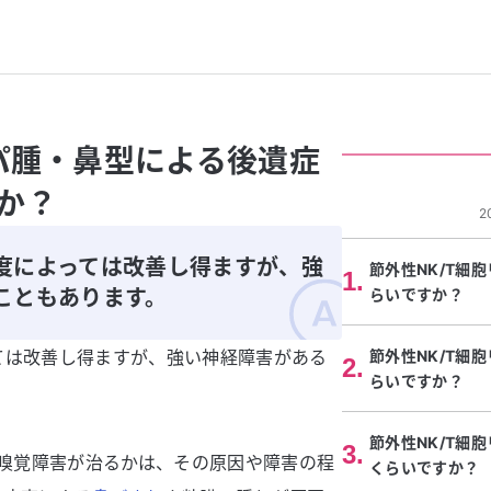
ンパ腫・鼻型による後遺症
か？
2
度によっては改善し得ますが、強
節外性NK/T細
1
.
こともあります。
らいですか？
ては改善し得ますが、強い神経障害がある
節外性NK/T細
2
.
らいですか？
節外性NK/T細
3
.
る嗅覚障害が治るかは、その原因や障害の程
くらいですか？