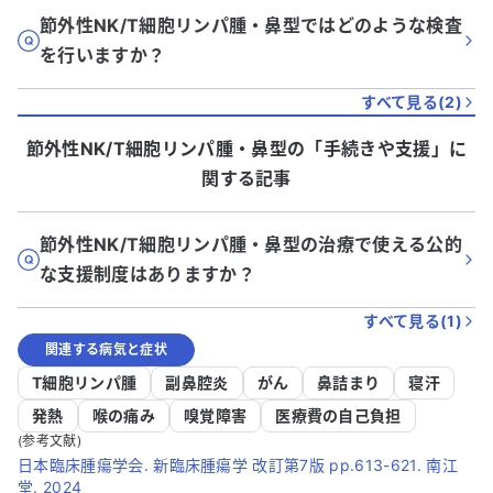
節外性NK/T細胞リンパ腫・鼻型ではどのような検査
を行いますか？
すべて見る(
2
)
節外性NK/T細胞リンパ腫・鼻型
の「
手続きや支援
」に
関する記事
節外性NK/T細胞リンパ腫・鼻型の治療で使える公的
な支援制度はありますか？
すべて見る(
1
)
関連する病気と症状
T細胞リンパ腫
副鼻腔炎
がん
鼻詰まり
寝汗
発熱
喉の痛み
嗅覚障害
医療費の自己負担
(参考文献)
日本臨床腫瘍学会. 新臨床腫瘍学 改訂第7版 pp.613-621. 南江
堂. 2024