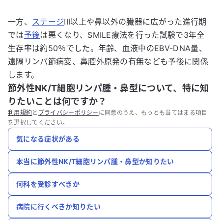
一方、
ステージ
III以上や鼻以外の臓器に広がった進行期
では
予後
は悪くなり、SMILE療法を行った試験で3年全
生存率は約50％でした。年齢、血液中のEBV-DNA量、
遠隔リンパ節病変、鼻腔外原発の有無なども予後に関係
します。
節外性NK/T細胞リンパ腫・鼻型について、特に知
りたいことは何ですか？
利用規約
と
プライバシーポリシー
に同意のうえ、もっとも当てはまる項目
を選択してください。
気になる症状がある
本当に節外性NK/T細胞リンパ腫・鼻型か知りたい
何科を受診すべきか
病院に行くべきか知りたい