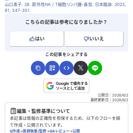
山口素子. 28. 節外性NK / T細胞リンパ腫・鼻型. 日本臨牀. 2023,
81, 347-351.
こちらの記事は参考になりましたか？
はい
いいえ
よろしければ、ご意見・ご感想をお寄せください。
この記事をシェアする
𝕏
こちらは送信専用のフォームです。氏名やご自身の病気の詳細な
公開日
：
2026/6/2
どの個人情報は入れないでください。
最終更新日
：
2026/6/2
編集・監修基準について
送信する
本記事は情報の正確性を担保するため、以下のフローを経
て作成・公開されています。
Q作成
➔
医師執筆/監修
➔
QAレビュー
➔
公開