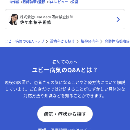
Q作成
➔
医師執筆/監修
➔
QAレビュー
➔
公開
株式会社BearMedi 臨床検査技師
佐々木 祐子 監修
ユビー病気のQ&Aトップ
診療科から探す
脳神経内科
脊髄性筋萎縮症
初めての方へ
ユビー病気のQ&Aとは？
現役の医師が、患者さんの気になることや治療方法について解説
しています。ご自身だけでは対処することがむずかしい具体的な
対応方法や知識などを知ることができます。
病気・症状から探す