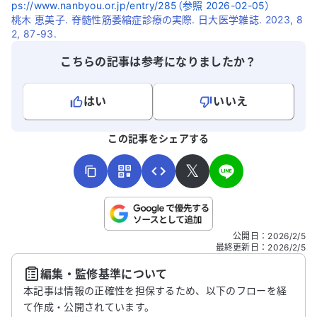
ps://www.nanbyou.or.jp/entry/285（参照 2026-02-05）
桃木 恵美子. 脊髄性筋萎縮症診療の実際. 日大医学雑誌. 2023, 8
2, 87-93.
こちらの記事は参考になりましたか？
はい
いいえ
よろしければ、ご意見・ご感想をお寄せください。
この記事をシェアする
𝕏
こちらは送信専用のフォームです。氏名やご自身の病気の詳細な
公開日
：
2026/2/5
どの個人情報は入れないでください。
最終更新日
：
2026/2/5
編集・監修基準について
送信する
本記事は情報の正確性を担保するため、以下のフローを経
て作成・公開されています。