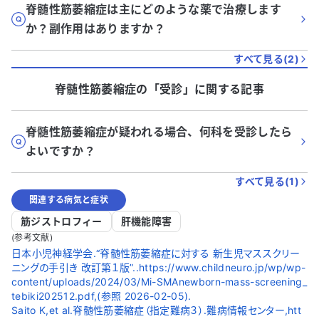
脊髄性筋萎縮症は主にどのような薬で治療します
か？副作用はありますか？
すべて見る(
2
)
脊髄性筋萎縮症
の「
受診
」に関する記事
脊髄性筋萎縮症が疑われる場合、何科を受診したら
よいですか？
すべて見る(
1
)
関連する病気と症状
筋ジストロフィー
肝機能障害
(参考文献)
⽇本⼩児神経学会.“脊髄性筋萎縮症に対する 新⽣児マススクリー
ニングの⼿引き 改訂第１版”..https://www.childneuro.jp/wp/wp-
content/uploads/2024/03/Mi-SMAnewborn-mass-screening_
tebiki202512.pdf,(参照 2026-02-05).
Saito K,et al.脊髄性筋萎縮症（指定難病３）.難病情報センター,htt