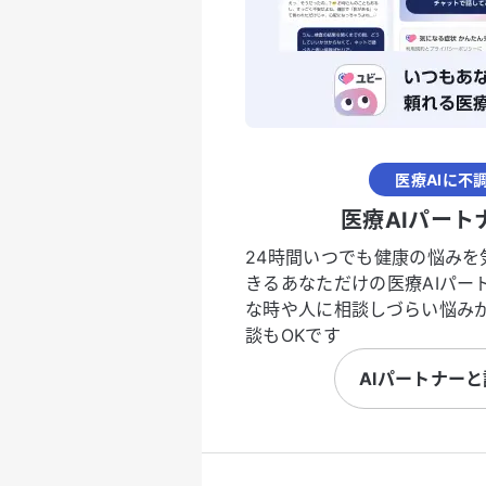
医療AIに不
医療AIパート
24時間いつでも健康の悩みを
きるあなただけの医療AIパー
な時や人に相談しづらい悩み
談もOKです
AIパートナー