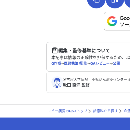
こちらは送信専用のフォームです。氏名や
さい。
送
編集・監修基準について
本記事は情報の正確性を担保するため、
Q作成
➔
医師執筆/監修
➔
QAレビュー
➔
公開
名古屋大学病院 小児がん治療センター 
秋田 直洋 監修
ユビー病気のQ&Aトップ
診療科から探す
血