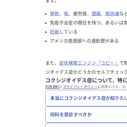
ます。
発熱
、
咳
、疲労感、
頭痛
、
筋肉痛
な
免疫不全症の既往を持つ、あるいは
妊娠
している
アメリカ南西部への渡航歴がある
また、
症状検索エンジン「ユビー」
で
ジオイデス症かどうかのセルフチェッ
コクシジオイデス症について、特
利用規約
と
プライバシーポリシー
に同意のうえ、も
本当にコクシジオイデス症か知りた
何科を受診すべきか