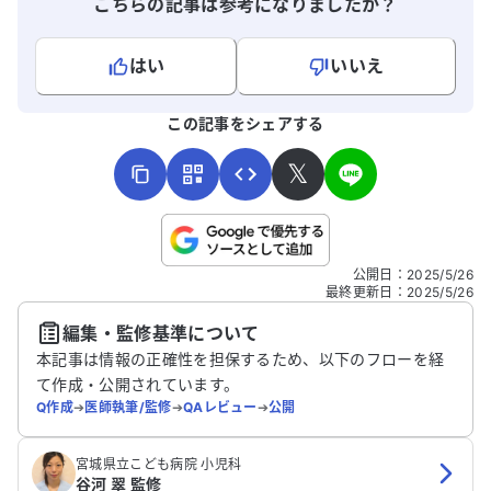
こちらの記事は参考になりましたか？
はい
いいえ
よろしければ、ご意見・ご感想をお寄せください。
この記事をシェアする
𝕏
こちらは送信専用のフォームです。氏名やご自身の病気の詳細な
公開日
：
2025/5/26
どの個人情報は入れないでください。
最終更新日
：
2025/5/26
編集・監修基準について
送信する
本記事は情報の正確性を担保するため、以下のフローを経
て作成・公開されています。
Q作成
➔
医師執筆/監修
➔
QAレビュー
➔
公開
宮城県立こども病院 小児科
谷河 翠 監修