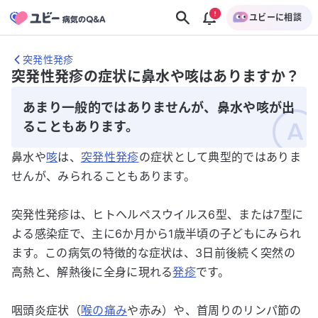
ユビーに相談
突発性発疹
突発性発疹の症状に鼻水や咳はありますか？
あまり一般的ではありませんが、鼻水や咳が出
ることもあります。
鼻水や
咳
は、
突発性発疹
の症状として典型的ではありま
せんが、みられることもあります。
突発性発疹は、ヒトヘルペスウイルス6型、または7型に
よる感染症で、主に6か月から1歳半頃の子どもにみられ
ます。この病気の特徴的な症状は、3日前後続く突然の
高熱と、解熱後に全身に現れる
発疹
です。
咽頭炎症状（
喉の痛み
や赤み）や、首周りのリンパ節の