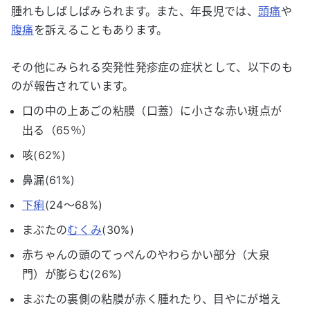
腫れもしばしばみられます。また、年長児では、
頭痛
や
腹痛
を訴えることもあります。
その他にみられる突発性発疹症の症状として、以下のも
のが報告されています。
口の中の上あごの粘膜（口蓋）に小さな赤い斑点が
出る（65％）
咳(62%)
鼻漏(61%)
下痢
(24〜68%)
まぶたの
むくみ
(30%)
赤ちゃんの頭のてっぺんのやわらかい部分（大泉
門）が膨らむ(26%)
まぶたの裏側の粘膜が赤く腫れたり、目やにが増え