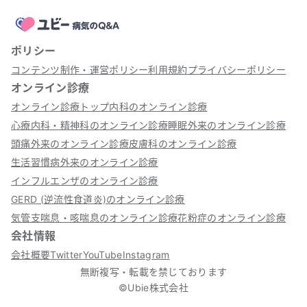
ポリシー
コンテンツ制作・運営ポリシー
利用規約
プライバシーポリシー
オンライン診療
オンライン診療トップ
内科のオンライン診療
心療内科・精神科のオンライン診療
睡眠外来のオンライン診療
頭痛外来のオンライン診療
皮膚科のオンライン診療
生活習慣病外来のオンライン診療
インフルエンザのオンライン診療
GERD (逆流性食道炎)のオンライン診療
気管支喘息・咳喘息のオンライン診療
花粉症のオンライン診療
会社情報
会社概要
Twitter
YouTube
Instagram
無断複写・転載を禁じております
©Ubie株式会社