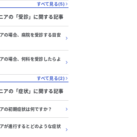
すべて見る(
5
)
助かります。どうかよろし
ます。
ニア
の「
受診
」に関する記事
アの場合、病院を受診する目安
アの場合、何科を受診したらよ
すべて見る(
2
)
ニア
の「
症状
」に関する記事
アの初期症状は何ですか？
アが進行するとどのような症状