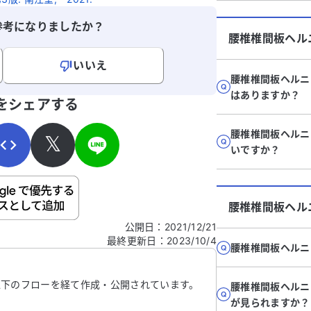
動
今後どのような治療が考えられるのか、ま
参考になりましたか？
く
たどれくらいの治療期間が必要なのか知り
腰椎椎間板ヘル
す
たいです。さらに、治療以外に筋トレなど
う
自分でできることがあれば教えていただき
いいえ
骨
たいです。アドバイスをいただけると助か
腰椎椎間板ヘルニ
い
ります。
寄せください。
はありますか？
をシェアする
だ
腰椎椎間板ヘルニ
𝕏
いですか？
ご自身の病気の詳細などの個人情報は入れないでくだ
腰椎椎間板ヘル
公開日
：
2021/12/21
最終更新日
：
2023/10/4
信する
腰椎椎間板ヘルニ
以下のフローを経て作成・公開されています。
腰椎椎間板ヘルニ
が見られますか？