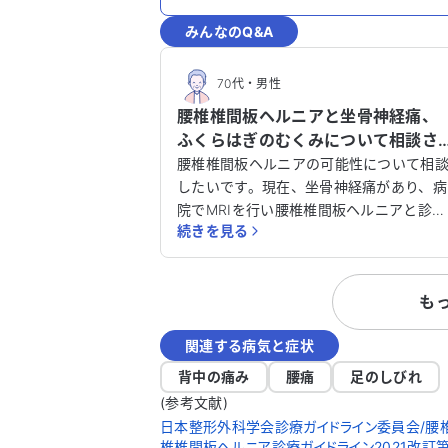
みんなのQ&A
70代
・
男性
腰椎椎間板ヘルニアと坐骨神経痛、
ふくらはぎのむくみについて相談さ
せてください。
腰椎椎間板ヘルニアの可能性について相
したいです。現在、坐骨神経痛があり、病
院でMRIを行い腰椎椎間板ヘルニアと診断
続きを見る
されています。さらに、変形性股関節症
脊柱管狭窄症、すべり症の診断も受けて
ます。痛み止めを3種類、処方されていま
も
す。 運転中に足の親指付近がしびれ、立つ
とふくらはぎがすぐにむくみますが、仰
関連する病気と症状
けで足を高くするとむくみが消えます。
くらはぎのむくみは痛み止めを飲み始め
背中の痛み
腰痛
足のしびれ
約1週間後に発生しましたが、整形外科の
(参考文献)
先生からは薬との関係はないと言われて
日本整形外科学会診療ガイドライン委員会/腰椎
ます。 なお心臓の問題で循環器にも通院し
椎椎間板ヘルニア診療ガイドライン2021改訂第3版