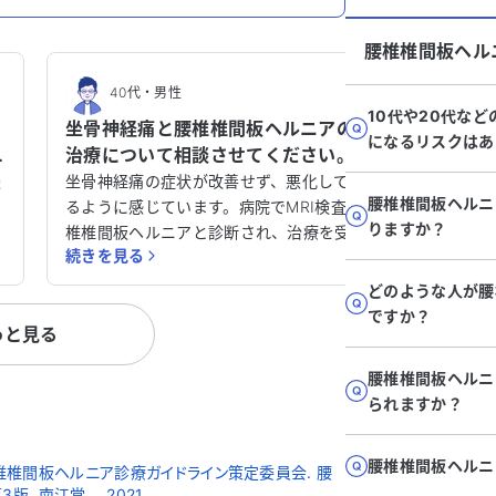
腰椎椎間板ヘル
40代
・
男性
80
10代や20代な
坐骨神経痛と腰椎椎間板ヘルニアの
右足の
になるリスクはあ
治療について相談させてください。
圧、脊
います
談
坐骨神経痛の症状が改善せず、悪化してい
右足のし
腰椎椎間板ヘルニ
るように感じています。病院でMRI検査腰
か教え
障をきた
りますか？
椎椎間板ヘルニアと診断され、治療を受け
受けてお
続きを見る
続きを見
、
ています。治療を開始して3ヶ月が経過
ヘルニア
い
し、仙骨ブロック注射を6回受けました
ら足の指
どのような人が腰
が、大きな症状の改善は見られませんでし
ています。 今年の夏に撮影した
ですか？
っと見る
た。 最近では腰部硬膜外ブロック注射を1
を持って
向
回実施しましたが、3時間程度で左お尻か
迷ってい
腰椎椎間板ヘルニ
ふ
ら左裏もも、ふくらはぎに違和感が再発
だけると
られますか？
て
し、翌日から痛みが戻ったため、鎮痛薬を
お願いい
再び服用しています。現在、貧血や生活習
い
慣病の治療も行っていますが、アレルギー
腰椎椎間板ヘルニ
椎間板ヘルニア診療ガイドライン策定委員会. 腰
はありません。 この治療が適切なのか、
. 南江堂, 2021.