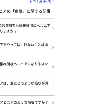
すべて見る(
8
)
ニア
の「
病気
」に関する記事
代
・
男性
60代
・
女性
どの若年層でも腰椎椎間板ヘルニア
しびれと痛みがあり、高血
糖尿病治療中で下腹部
りますか？
柱管狭窄症、ヘルニア患って
ピリ感があります。腰
。この場合、何科を受診すべき
能性について教えてく
びれと痛みが強く、日常生活に支
体がピリピリと痛む症状に
アでやってはいけないことはあ
てください。
しています。私は高血圧の治療を
特に下腹部や背中、右腰骨
り、長年にわたり脊柱管狭窄症と
り、おへそ辺りまで広がっ
る
続きを見る
を患っています。特に右の座骨か
外科では腰椎ヘルニアが原
先までの症状が酷く、非常に困っ
と言われ、痛み止めを服用
椎椎間板ヘルニアになりやすい
画像データ
はピリピリ感がありません。 糖尿病
いますが、どの科を受診すべきか
療を受けており、血糖値は
ます。適切な診療科を教えていた
ロールされています。最近
アは、主にどのような症状が見
助かります。どうかアドバイスを
内臓の検査を受け、特に異
たします。
せんでした。 腰椎ヘルニアでこのように
広範囲に痛みが出ることは
か。具体的にどのような症
アとはどのような病気ですか？
受診すべきか、アドバイス