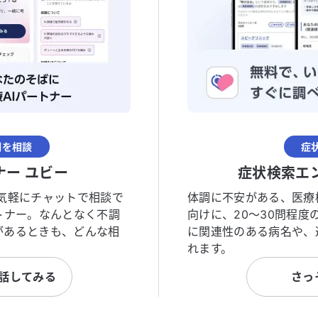
調を相談
症
ナー ユビー
症状検索エ
気軽にチャットで相談で
体調に不安がある、医療
トナー。なんとなく不調
向けに、20〜30問程
があるときも、どんな相
に関連性のある病名や、
れます。
と話してみる
さっ