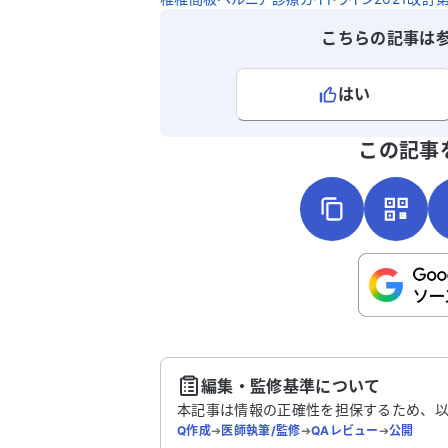
ています。循環器の先生からは、心房細
こちらの記事は
で入院後、お薬を処方されています。ふ
らはぎのむくみは柔らかく、指で押すと
ぐに戻ります。循環器の先生ではどのよ
はい
な検査で確定診断ができるのか、また坐
神経や変形性股関節がむくみに関係して
よろしければ、ご意見・ご感想をお
この記事
るのか知りたいです。アドバイスをいた
けると助かります。
こちらは送信専用のフォームです。氏名や
さい。
送
編集・監修基準について
本記事は情報の正確性を担保するため、
Q作成
➔
医師執筆/監修
➔
QAレビュー
➔
公開