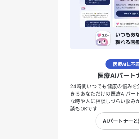
医療AIに不
医療AIパート
24時間いつでも健康の悩みを
きるあなただけの医療AIパー
な時や人に相談しづらい悩み
談もOKです
AIパートナー