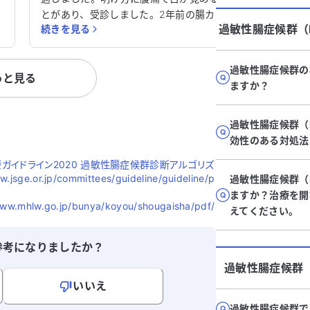
働
とがあり、受診しました。2年前の腸カメ
だきます。 2年前に右卵巣嚢腫
過敏性腸症候群（I
続きを見る
続きを見
い
ラでは異常はなく、5ヶ月前の胃カメラで
術を受け
大
は表層性胃炎と診断されました。 過敏性
部の痛み
の
腸症候群の治療薬や整腸剤などを1年半服
溜まる症
過敏性腸症候群の
っと見る
用しましたが、効果は感じられず、現在は
メラ検査
ますか？
服用していません。 症状が改善しないた
せんでし
め、ストレスで胃潰瘍も発症しました。明
はありま
過敏性腸症候群（
が
け方に目が覚め、日によって症状が変わる
性腸症候群と
効性のある対処法
辛
ため、食欲が低下しています。水泳やウォ
の治療薬
ーキングを続けていますが、遅延型アレル
が見られ
療ガイドライン2020 過敏性腸症候群診断アルゴリズ
あ
ギー検査や腸内フローラ検査も行いまし
続いてい
or.jp/committees/guideline/guideline/p
過敏性腸症候群（
、
た。FODMAP食を半年試しましたが、効果
り、非常に辛いで
ますか？治療を開
は感じられませんでした。 これまでに3軒
ば良いの
hlw.go.jp/bunya/koyou/shougaisha/pdf/
えてください。
ト
の病院を訪れましたが、診断は同じでし
か、アド
ら
た。2週間前から鍼灸治療を始め、自律神
す。どう
参考になりましたか？
に
経系の改善を目指しています。施術後は少
過敏性腸症候群（
が
し軽減を感じますが、背中の凝りが指摘さ
い
れています。大きな病院での診察を検討す
いいえ
ず
べきか迷っています。アドバイスをいただ
過敏性腸症候群で