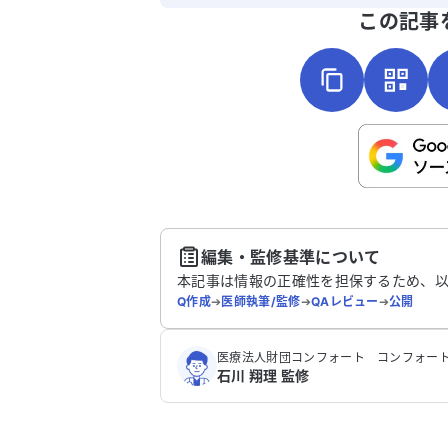
よろしければ、ご意見・ご感想をお
処方された28日分を飲みきる予定です。
この記事
のように対処すれば良いか、アドバイス
いただけると助かります。
こちらは送信専用のフォームです。氏名や
さい。
送
編集・監修基準について
本記事は情報の正確性を担保するため、
Q作成
➔
医師執筆/監修
➔
QAレビュー
➔
公開
医療法人財団コンフォート コンフォート
石川 翔理 監修