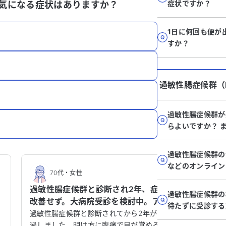
症状ですか？
気になる症状はありますか？
1日に何回も便が
すか？
過敏性腸症候群（I
過敏性腸症候群が
らよいですか？ 
過敏性腸症候群の
などのオンライン
70代
・
女性
70
過敏性腸症候群と診断され2年、症状
過敏性
過敏性腸症候群の
え
改善せず。大病院受診を検討中。アド
果的で
待たずに受診する
バイスください。
、
過敏性腸症候群と診断されてから2年が経
過敏性腸
、
過しました。明け方に腹痛で目が覚めるこ
た。以下