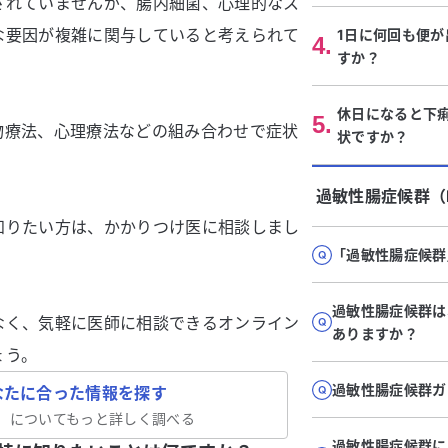
されていませんが、腸内細菌、心理的なス
な要因が複雑に関与していると考えられて
1日に何回も便
4
.
すか？
休日になると下
5
.
物療法、心理療法などの組み合わせで症状
状ですか？
過敏性腸症候群（I
知りたい方は、かかりつけ医に相談しまし
「過敏性腸症候群
過敏性腸症候群は
なく、気軽に医師に相談できるオンライン
ありますか？
ょう。
過敏性腸症候群ガ
なたに合った情報を探す
」についてもっと詳しく調べる
過敏性腸症候群に