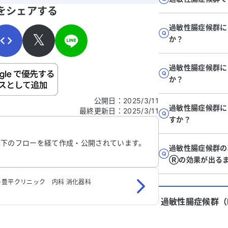
寄せください。
ど
けると助かります。
をシェアする
を
過敏性腸症候群に
𝕏
か？
過敏性腸症候群
ご自身の病気の詳細などの個人情報は入れないでくだ
か？
公開日
：
2025/3/11
過敏性腸症候群に
最終更新日
：
2025/3/11
信する
すか？
以下のフローを経て作成・公開されています。
過敏性腸症候群
Ⓡの効果が出る
豊平クリニック 内科 消化器科
過敏性腸症候群（I