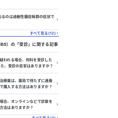
出るのは過敏性腸症候群の症状で
すべて見る(
12
)
BS）
の「
受診
」に関する記事
疑われる場合、何科を受診した
また、受診の目安はありますか？
治療薬は、薬局で待たずに通販
で購入する方法はありますか？
代
・
女性
10代
・
男性
腸症候群の診断後、治療が効
息子の腹痛と下痢が続
場合、オンラインなどで診察を
ない場合の対処法は？
敏性腸症候群と診断さ
方法はありますか？
う対処すればよいでし
症候群（IBS）と診断されまし
息子が、腹痛に悩まされて
の状況についてご相談させていた
の頃から腹痛があり、最初
すべて見る(
3
)