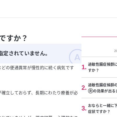
ですか？
2
指定されていません。
過敏性腸症候群
1
.
などの便通異常が慢性的に続く
病気
です
すか？
過敏性腸症候群
2
.
Ⓡの効果が出る
が確立しておらず、長期にわたり療養が必
おならと一緒に
3
.
症状ですか？