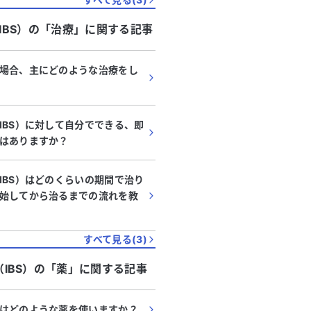
の腹腔鏡手
たが、中学生頃から下痢を
BS）
の「
治療
」に関する記事
る
続きを見る
ましたが、半年ほど前から右下腹
なりました。 学校に行っ
と腸の調子が悪く、下痢やガスが
痛が起きるため、とても困
状が続いています。胃と大腸のカ
あたりや食べ過ぎ飲み過ぎ
場合、主にどのような治療をし
や血液検査では異常は見つかりま
も、下痢と腹痛が続いてい
た。また、婦人科の受診でも異常
肉中心で、腸内環境が悪い
せんでしたが、消化器内科で過敏
つかもしれません。 日常
IBS）に対して自分でできる、即
診断されました。 現在、IBS
出ており、親子共々、大変
はありますか？
を服用していますが、あまり改善
過敏性腸症候群と診断され
ず、食欲もなく、腹部の膨張感が
のように対処すればよいの
ます。この状態が毎日続いてお
いただけると幸いです。
IBS）はどのくらいの期間で治り
す。 どのように対処すれ
始してから治るまでの流れを教
か、他に試せる治療法があるの
バイスをいただけると助かりま
かよろしくお願いいたします。
すべて見る(
3
)
IBS）
の「
薬
」に関する記事
はどのような薬を使いますか？