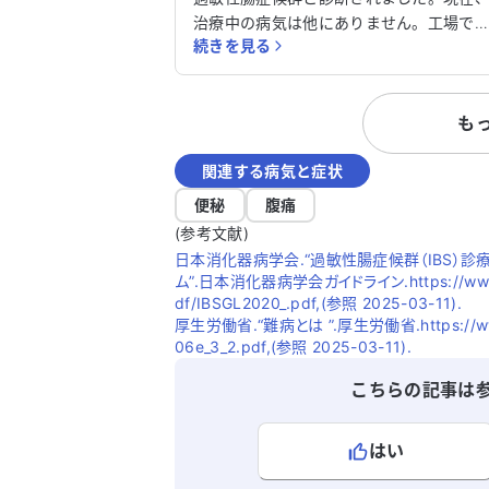
治療中の病気は他にありません。工場で
続きを見る
いており、今年の初夏から下痢が続いて
ます。近所の内科で検便を行った結果、
きな病気は見つからず、過敏性腸症候群
も
治療薬を朝に2錠服用しています。 処方さ
れた薬を飲み始めて2週間ほど経ちました
関連する病気と症状
が、不調な日は1日に10回以上下痢をし、
お腹がぐるぐると音を立てると夜中に目
便秘
腹痛
覚めることもあります。酷い時は腹痛が
(参考文献)
く、1時間に二度三度トイレに行くことも
日本消化器病学会.“過敏性腸症候群（IBS）診
ありますが、薬が効いて調子が良い日も
ム”.日本消化器病学会ガイドライン.https://www.jsge.
ります。仕事中に不調になることが多く
df/IBSGL2020_.pdf,(参照 2025-03-11).
非常に困っています。 なお、子どもが生ま
厚生労働省.“難病とは ”.厚生労働省.https://www.m
06e_3_2.pdf,(参照 2025-03-11).
れてから睡眠が十分に取れず、仕事のス
レスも重なっていると感じています。さ
こちらの記事は
に、蕁麻疹が出て体が痒くなり、日に日
全身に広がってきています。最初は乾燥
原因かと思いましたが、症状が悪化して
はい
ます。仕事に支障が出ないよう、ひとま