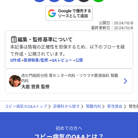
こちらは送信専用のフォームです。氏名やご自身の病気の詳細な
公開日
：
2024/10/8
どの個人情報は入れないでください。
最終更新日
：
2024/10/8
編集・監修基準について
送信する
本記事は情報の正確性を担保するため、以下のフローを経
て作成・公開されています。
Q作成
➔
医師執筆/監修
➔
QAレビュー
➔
公開
虎の門病院分院 腎センター内科・リウマチ膠原病科 腎臓
内科
大庭 悠貴 監修
ユビー病気のQ&Aトップ
診療科から探す
腎臓内科
腎性貧血
腎性
初めての方へ
ユビー病気のQ&Aとは？