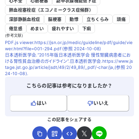
心不全
心筋梗塞
副甲状腺機能低下症
肺血栓塞栓症（エコノミークラス症候群）
深部静脈血栓症
脳梗塞
動悸
立ちくらみ
頭痛
倦怠感
めまい
疲れやすい
下痢
(参考文献)
PDF.js viewer.https://jsn.or.jp/medic/guideline/pdf/guide/vie
wer.html?file=001-294.pdf（参照 2024-10-08）
日本透析医学会.“2015年版日本透析医学会 慢性腎臓病患者にお
ける腎性貧血治療のガイドライン”.日本透析医学会.https://www.js
tage.jst.go.jp/article/jsdt/49/2/49_89/_pdf/-char/ja,(参照 20
24-10-08).
こちらの記事は参考になりましたか？
はい
いいえ
よろしければ、ご意見・ご感想をお寄せください。
この記事をシェアする
𝕏