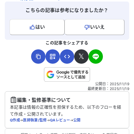
こちらの記事は参考になりましたか？
はい
いいえ
よろしければ、ご意見・ご感想をお寄せください。
この記事をシェアする
𝕏
こちらは送信専用のフォームです。氏名やご自身の病気の詳細な
公開日
：
2025/11/19
どの個人情報は入れないでください。
最終更新日
：
2025/11/19
編集・監修基準について
送信する
本記事は情報の正確性を担保するため、以下のフローを経
て作成・公開されています。
Q作成
➔
医師執筆/監修
➔
QAレビュー
➔
公開