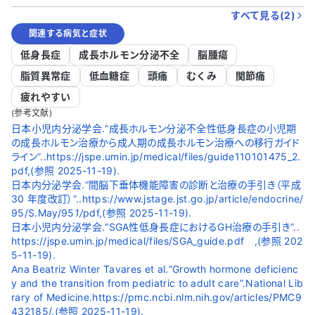
すべて見る(
2
)
関連する病気と症状
低身長症
成長ホルモン分泌不全
脳腫瘍
脂質異常症
低血糖症
頭痛
むくみ
関節痛
疲れやすい
(参考文献)
日本小児内分泌学会.“成長ホルモン分泌不全性低身長症の小児期
の成長ホルモン治療から成人期の成長ホルモン治療への移行ガイド
ライン”..https://jspe.umin.jp/medical/files/guide110101475_2.
pdf,(参照 2025-11-19).
日本内分泌学会.“間脳下垂体機能障害の診断と治療の手引き（平成
30 年度改訂）”..https://www.jstage.jst.go.jp/article/endocrine/
95/S.May/95
1/
pdf,(参照 2025-11-19).
日本小児内分泌学会.“SGA性低身長症におけるGH治療の手引き”..
https://jspe.umin.jp/medical/files/SGA_guide.pdf ,(参照 202
5-11-19).
Ana Beatriz Winter Tavares et al.“Growth hormone deficienc
y and the transition from pediatric to adult care”.National Lib
rary of Medicine.https://pmc.ncbi.nlm.nih.gov/articles/PMC9
432185/,(参照 2025-11-19).