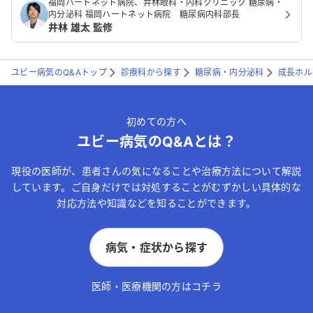
福岡ハートネット病院、井林眼科・内科クリニック 糖尿病・
内分泌科 福岡ハートネット病院 糖尿病内科部長
井林 雄太 監修
ユビー病気のQ&Aトップ
診療科から探す
糖尿病・内分泌科
成長ホル
初めての方へ
ユビー病気のQ&Aとは？
現役の医師が、患者さんの気になることや治療方法について解説
しています。ご自身だけでは対処することがむずかしい具体的な
対応方法や知識などを知ることができます。
病気・症状から探す
医師・医療機関の方はコチラ