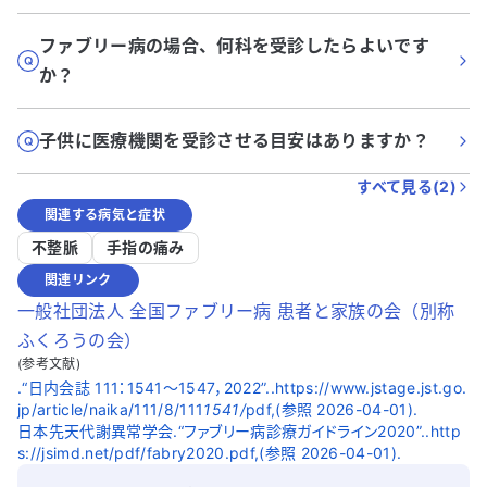
ファブリー病の場合、何科を受診したらよいです
か？
子供に医療機関を受診させる目安はありますか？
すべて見る(
2
)
関連する病気と症状
不整脈
手指の痛み
関連リンク
一般社団法人 全国ファブリー病 患者と家族の会（別称
ふくろうの会）
(参考文献)
.“日内会誌 111：1541～1547，2022”..https://www.jstage.jst.go.
jp/article/naika/111/8/111
1541/
pdf,(参照 2026-04-01).
日本先天代謝異常学会.“ファブリー病診療ガイドライン2020”..http
s://jsimd.net/pdf/fabry2020.pdf,(参照 2026-04-01).