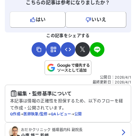
こちらの記事は参考になりましたか？
はい
いいえ
よろしければ、ご意見・ご感想をお寄せください。
この記事をシェアする
𝕏
こちらは送信専用のフォームです。氏名やご自身の病気の詳細な
公開日
：
2026/4/1
どの個人情報は入れないでください。
最終更新日
：
2026/4/1
編集・監修基準について
送信する
本記事は情報の正確性を担保するため、以下のフローを経
て作成・公開されています。
Q作成
➔
医師執筆/監修
➔
QAレビュー
➔
公開
おだかクリニック 循環器内科 副院長
小鷹 悠二 監修