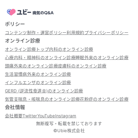
ポリシー
コンテンツ制作・運営ポリシー
利用規約
プライバシーポリシー
オンライン診療
オンライン診療トップ
内科のオンライン診療
心療内科・精神科のオンライン診療
睡眠外来のオンライン診療
頭痛外来のオンライン診療
皮膚科のオンライン診療
生活習慣病外来のオンライン診療
インフルエンザのオンライン診療
GERD (逆流性食道炎)のオンライン診療
気管支喘息・咳喘息のオンライン診療
花粉症のオンライン診療
会社情報
会社概要
Twitter
YouTube
Instagram
無断複写・転載を禁じております
©Ubie株式会社