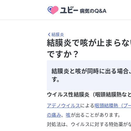
結膜炎
結膜炎で咳が止まらな
ですか？
結膜炎と咳が同時に出る場合
す。
ウイルス性結膜炎（咽頭結膜熱な
アデノウイルス
による
咽頭結膜熱（プ
の痛み
、
咳
が出ることがあります。
対処法は、ウイルスに対する特効薬が