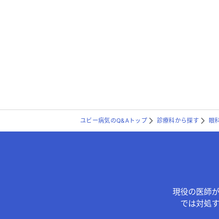
ユビー病気のQ&Aトップ
診療科から探す
眼
現役の医師
では対処