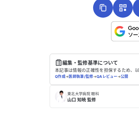
こちらは送信専用のフォームです。氏名や
さい。
送
編集・監修基準について
本記事は情報の正確性を担保するため、
Q作成
➔
医師執筆/監修
➔
QAレビュー
➔
公開
東北大学病院 眼科
山口 知暁 監修