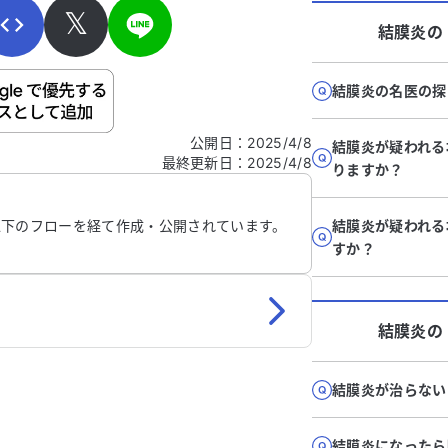
𝕏
結膜炎
の
結膜炎の名医の探
ご自身の病気の詳細などの個人情報は入れないでくだ
公開日
：
2025/4/8
結膜炎が疑われる
最終更新日
：
2025/4/8
信する
りますか？
以下のフローを経て作成・公開されています。
結膜炎が疑われる
すか？
結膜炎
の
結膜炎が治らない
結膜炎になったら