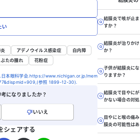
結膜炎
の
結膜炎で咳が止ま
すか？
たい
結膜炎が治りかけ
肺炎
アデノウイルス感染症
白内障
か？
まぶたの腫れ
花粉症
子供が結膜炎にな
りますか？
学会.https://www.nichigan.or.jp/mem
d=277&dispmid=909,(参照 1899-12-30).
結膜炎で目やにが
参考になりましたか？
かない場合の対処
いいえ
目やにと喉の痛み
寄せください。
膜炎の可能性はあ
をシェアする