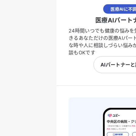
医療AIに不
医療AIパート
24時間いつでも健康の悩みを
きるあなただけの医療AIパー
な時や人に相談しづらい悩み
談もOKです
AIパートナー