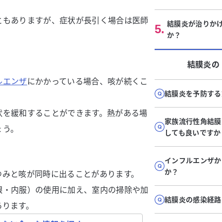
ともありますが、症状が長引く場合は医師
結膜炎が治りか
5
.
か？
結膜炎
の
ルエンザ
にかかっている場合、咳が続くこ
結膜炎を予防する
状を緩和することができます。熱がある場
家族流行性角結膜
ょう。
しても良いですか
インフルエンザか
か？
ゆみと咳が同時に出ることがあります。
眼・内服）の使用に加え、室内の掃除や加
結膜炎の感染経路
あります。