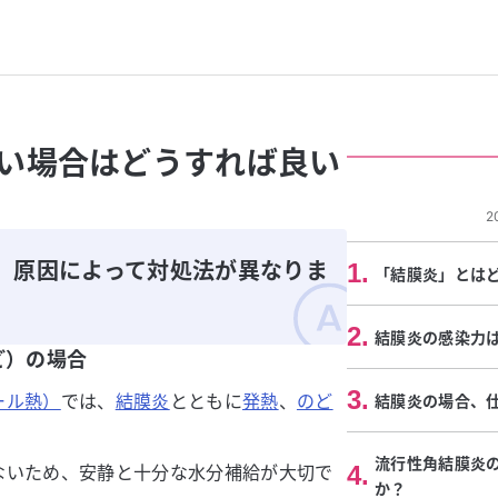
い場合はどうすれば良い
2
、原因によって対処法が異なりま
1
.
「結膜炎」とは
2
.
結膜炎の感染力
ど）の場合
3
.
ール熱）
では、
結膜炎
とともに
発熱
、
のど
結膜炎の場合、
流行性角結膜炎
4
.
ないため、安静と十分な水分補給が大切で
か？