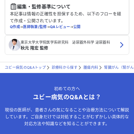
編集・監修基準について
送信する
本記事は情報の正確性を担保するため、以下のフローを経
て作成・公開されています。
Q作成
➔
医師執筆/監修
➔
QAレビュー
➔
公開
東京大学大学院医学系研究科 泌尿器外科学 泌尿器科
秋元 隆宏 監修
ユビー病気のQ&Aトップ
診療科から探す
腫瘍内科
腎臓がん（腎がん
初めての方へ
ユビー病気のQ&Aとは？
現役の医師が、患者さんの気になることや治療方法について解説
しています。ご自身だけでは対処することがむずかしい具体的な
対応方法や知識などを知ることができます。