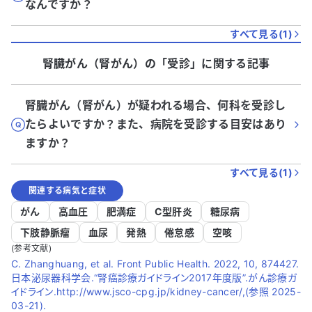
なんですか？
すべて見る(
1
)
腎臓がん（腎がん）
の「
受診
」に関する記事
腎臓がん（腎がん）が疑われる場合、何科を受診し
たらよいですか？また、病院を受診する目安はあり
ますか？
すべて見る(
1
)
関連する病気と症状
がん
高血圧
肥満症
C型肝炎
糖尿病
下肢静脈瘤
血尿
発熱
倦怠感
空咳
(参考文献)
C. Zhanghuang, et al. Front Public Health. 2022, 10, 874427.
日本泌尿器科学会.“腎癌診療ガイドライン2017年度版”.がん診療ガ
イドライン.http://www.jsco-cpg.jp/kidney-cancer/,(参照 2025-
03-21).