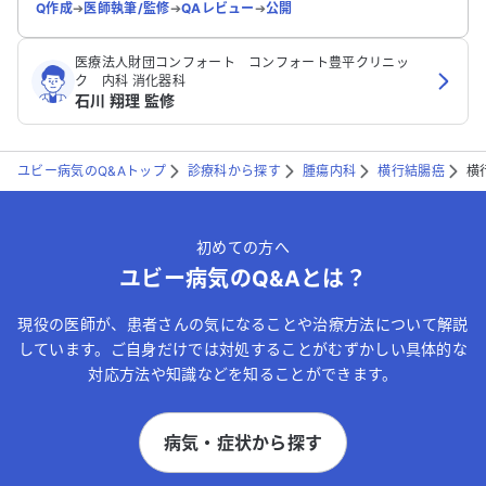
Q作成
➔
医師執筆/監修
➔
QAレビュー
➔
公開
医療法人財団コンフォート コンフォート豊平クリニッ
ク 内科 消化器科
石川 翔理 監修
ユビー病気のQ&Aトップ
診療科から探す
腫瘍内科
横行結腸癌
横
初めての方へ
ユビー病気のQ&Aとは？
現役の医師が、患者さんの気になることや治療方法について解説
しています。ご自身だけでは対処することがむずかしい具体的な
対応方法や知識などを知ることができます。
病気・症状から探す