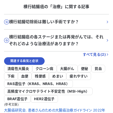
横行結腸癌
の「
治療
」に関する記事
横行結腸切除術は難しい手術ですか？
横行結腸癌の各ステージまたは再発がんでは、それ
ぞれどのような治療法がありますか？
すべて見る(
2
)
関連する病気と症状
潰瘍性大腸炎
クローン病
大腸がん
便秘
貧血
下痢
血便
残便感
めまい
疲れやすい
RAS遺伝子（KRAS、NRAS、HRAS）
高頻度マイクロサテライト不安定性（MSI-High）
BRAF遺伝子
HER2遺伝子
(参考文献)
大腸癌研究会. 患者さんのための大腸癌治療ガイドライン 2022年