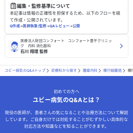
編集・監修基準について
送信する
本記事は情報の正確性を担保するため、以下のフローを経
て作成・公開されています。
Q作成
➔
医師執筆/監修
➔
QAレビュー
➔
公開
医療法人財団コンフォート コンフォート豊平クリニッ
ク 内科 消化器科
石川 翔理 監修
ユビー病気のQ&Aトップ
診療科から探す
腫瘍内科
横行結腸癌
横
初めての方へ
ユビー病気のQ&Aとは？
現役の医師が、患者さんの気になることや治療方法について解説
しています。ご自身だけでは対処することがむずかしい具体的な
対応方法や知識などを知ることができます。