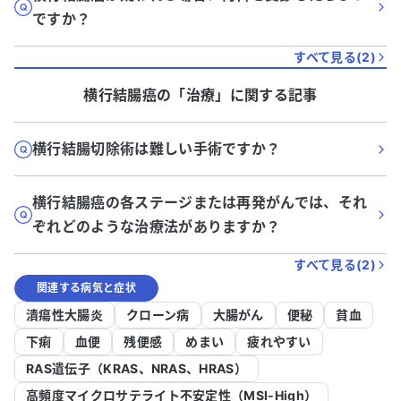
ですか？
すべて見る(
2
)
横行結腸癌
の「
治療
」に関する記事
横行結腸切除術は難しい手術ですか？
横行結腸癌の各ステージまたは再発がんでは、それ
ぞれどのような治療法がありますか？
すべて見る(
2
)
関連する病気と症状
潰瘍性大腸炎
クローン病
大腸がん
便秘
貧血
下痢
血便
残便感
めまい
疲れやすい
RAS遺伝子（KRAS、NRAS、HRAS）
高頻度マイクロサテライト不安定性（MSI-High）