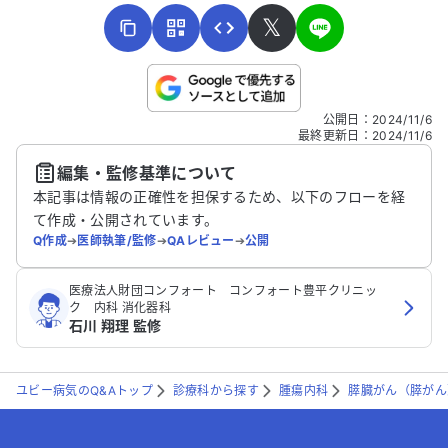
𝕏
こちらは送信専用のフォームです。氏名やご自身の病気の詳細な
公開日
：
2024/11/6
どの個人情報は入れないでください。
最終更新日
：
2024/11/6
編集・監修基準について
送信する
本記事は情報の正確性を担保するため、以下のフローを経
て作成・公開されています。
Q作成
➔
医師執筆/監修
➔
QAレビュー
➔
公開
医療法人財団コンフォート コンフォート豊平クリニッ
ク 内科 消化器科
石川 翔理 監修
ユビー病気のQ&Aトップ
診療科から探す
腫瘍内科
膵臓がん（膵がん