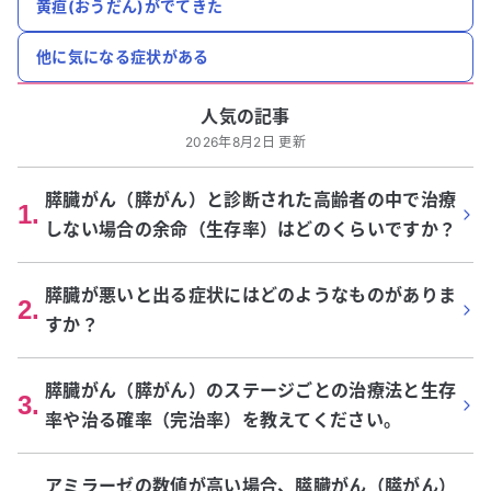
黄疸(おうだん)がでてきた
他に気になる症状がある
人気の記事
2026年8月2日 更新
膵臓がん（膵がん）と診断された高齢者の中で治療
1
.
しない場合の余命（生存率）はどのくらいですか？
膵臓が悪いと出る症状にはどのようなものがありま
2
.
すか？
膵臓がん（膵がん）のステージごとの治療法と生存
3
.
率や治る確率（完治率）を教えてください。
アミラーゼの数値が高い場合、膵臓がん（膵がん）