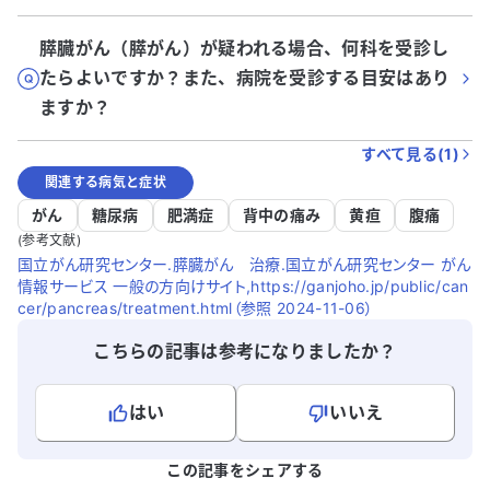
膵臓がん（膵がん）が疑われる場合、何科を受診し
たらよいですか？また、病院を受診する目安はあり
ますか？
すべて見る(
1
)
関連する病気と症状
がん
糖尿病
肥満症
背中の痛み
黄疸
腹痛
(参考文献)
国立がん研究センター.膵臓がん 治療.国立がん研究センター がん
情報サービス 一般の方向けサイト,https://ganjoho.jp/public/can
cer/pancreas/treatment.html（参照 2024-11-06）
こちらの記事は参考になりましたか？
はい
いいえ
よろしければ、ご意見・ご感想をお寄せください。
この記事をシェアする