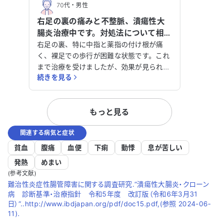
70代
・
男性
右足の裏の痛みと不整脈、潰瘍性大
腸炎治療中です。対処法について相談
させてください。
右足の裏、特に中指と薬指の付け根が痛
く、裸足での歩行が困難な状態です。これ
まで治療を受けましたが、効果が見られ
続きを見る
ず、現在は中敷を使用しています。 アレル
ギー性疾患や不整脈、潰瘍性大腸炎などの
病気で治療を受けており、アレルギー性鼻
もっと見る
炎や慢性副鼻腔炎、食物アレルギーもあり
ます。 どのように対処すれば良いのか、ア
関連する病気と症状
ドバイスをいただけると助かります。特に
右足の痛みについて、効果的な治療法があ
貧血
腹痛
血便
下痢
動悸
息が苦しい
れば教えてください。
発熱
めまい
(参考文献)
難治性炎症性腸管障害に関する調査研究.“潰瘍性大腸炎・クローン
病 診断基準・治療指針 令和5年度 改訂版（令和6年3月31
日）”..http://www.ibdjapan.org/pdf/doc15.pdf,(参照 2024-06-
11).