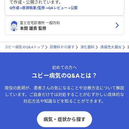
て作成・公開されています。
Q作成
➔
医師執筆/監修
➔
QAレビュー
➔
公開
富士在宅診療所 一般内科
本間 雄貴 監修
ユビー病気のQ&Aトップ
診療科から探す
消化器科
潰瘍性大腸炎
初めての方へ
ユビー病気のQ&Aとは？
現役の医師が、患者さんの気になることや治療方法について解説
しています。ご自身だけでは対処することがむずかしい具体的な
対応方法や知識などを知ることができます。
病気・症状から探す