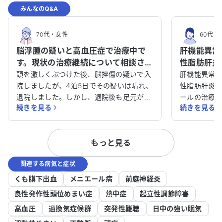
みんなのQ&A
70代
・
女性
60代
・
脳浮腫の疑いと高血圧症で治療中で
肝機能異常
す。現状の治療継続について相談させ
性脂肪肝炎
てください。
さい。
頭を激しくぶつけた後、脳挫傷の疑いで入
肝機能異常
院しましたが、4泊5日でその疑いは晴れ、
性脂肪肝炎
退院しました。しかし、退院後も足元が不
ールの治療
続きを見る
続きを見る
安定でふらつきが続いています。再度病院
らつき、め
を受診したところ、CT画像で脳の外周部
ています。 耳鼻科でめまいの点滴を受け、
に影が見つかり、脳浮腫の疑いがあるとの
薬も服用し
もっと見る
ことでした。 現在、漢方薬を処方され、
せん。さら
投薬6日目ですが、足元の不安定さはかな
れないため
関連する病気と症状
り改善されているように感じます。ただ
救急病院で
し、めまいのようなふらつきはまだ残って
ればよいのか悩ん
くも膜下出血
メニエール病
前庭神経炎
います。8日後に再診察の予定ですが、こ
で待って、
良性発作性頭位めまい症
熱中症
起立性調節障害
のまま現状を継続して良いのか迷っていま
イスをいた
高血圧
過換気症候群
突発性難聴
日中の強い眠気
す。なお、高血圧があります。 脳浮腫の可
可能性につ