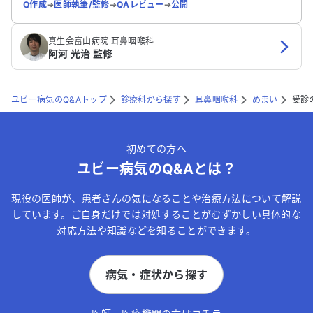
Q作成
➔
医師執筆/監修
➔
QAレビュー
➔
公開
真生会富山病院 耳鼻咽喉科
阿河 光治 監修
ユビー病気のQ&Aトップ
診療科から探す
耳鼻咽喉科
めまい
受診
初めての方へ
ユビー病気のQ&Aとは？
現役の医師が、患者さんの気になることや治療方法について解説
しています。ご自身だけでは対処することがむずかしい具体的な
対応方法や知識などを知ることができます。
病気・症状から探す