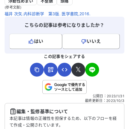
能性について詳しく知りたいですし、今後
指導をお願
浮動性めまい
不整脈
頭痛
の対処法についてアドバイスをいただける
(参考文献)
と助かります。
福井 次矢.内科診断学 第3版. 医学書院,2016.
こちらの記事は参考になりましたか？
はい
いいえ
よろしければ、ご意見・ご感想をお寄せください。
この記事をシェアする
𝕏
こちらは送信専用のフォームです。氏名やご自身の病気の詳細な
公開日
：
2023/1/31
どの個人情報は入れないでください。
最終更新日
：
2023/10/3
編集・監修基準について
送信する
本記事は情報の正確性を担保するため、以下のフローを経
て作成・公開されています。