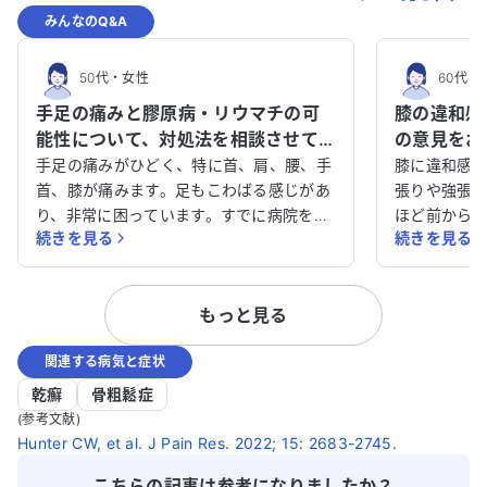
みんなのQ&A
50代
・
女性
60代
・
手足の痛みと膠原病・リウマチの可
膝の違和感
能性について、対処法を相談させて
の意見をお
ください。
手足の痛みがひどく、特に首、肩、腰、手
膝に違和感
首、膝が痛みます。足もこわばる感じがあ
張りや強張り
り、非常に困っています。すでに病院を受
ほど前から
続きを見る
続きを見る
診しており、精神科・心療内科の病気や貧
も支障があります。 現在
血・生活習慣病の治療を受けています。ア
も受けてい
レルギーはありません。 医師からは膠原
は特に気に
もっと見る
病やリウマチの可能性があると言われ、経
すれば良い
過観察中です。しかし、薬での治療は副作
と助かります。 医師に相談した
関連する病気と症状
用が多いとのことで、現在は鎮痛薬
が、他の医
（NSAIDs）と外用薬を使用しています
ています。
乾癬
骨粗鬆症
が、痛みが続いています。 この状況でどの
す。
(参考文献)
ように対処すれば良いのか、アドバイスを
Hunter CW, et al. J Pain Res. 2022; 15: 2683-2745.
いただけると助かります。痛みを和らげる
こちらの記事は参考になりましたか？