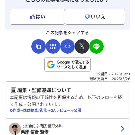
ための具体的な方法や、他に考えられる治
療法があれば教えていただきたいです。
はい
いいえ
よろしければ、ご意見・ご感想をお寄せください。
この記事をシェアする
𝕏
こちらは送信専用のフォームです。氏名やご自身の病気の詳細な
公開日
：
2023/3/21
どの個人情報は入れないでください。
最終更新日
：
2025/6/26
編集・監修基準について
送信する
本記事は情報の正確性を担保するため、以下のフローを経
て作成・公開されています。
Q作成
➔
医師執筆/監修
➔
QAレビュー
➔
公開
北水会記念病院 整形外科
栗原 信吾 監修