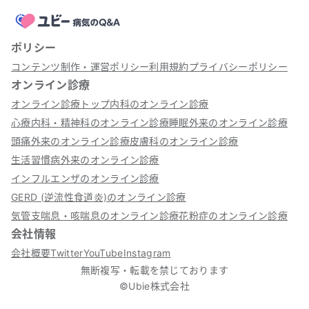
ポリシー
コンテンツ制作・運営ポリシー
利用規約
プライバシーポリシー
オンライン診療
オンライン診療トップ
内科のオンライン診療
心療内科・精神科のオンライン診療
睡眠外来のオンライン診療
頭痛外来のオンライン診療
皮膚科のオンライン診療
生活習慣病外来のオンライン診療
インフルエンザのオンライン診療
GERD (逆流性食道炎)のオンライン診療
気管支喘息・咳喘息のオンライン診療
花粉症のオンライン診療
会社情報
会社概要
Twitter
YouTube
Instagram
無断複写・転載を禁じております
©Ubie株式会社