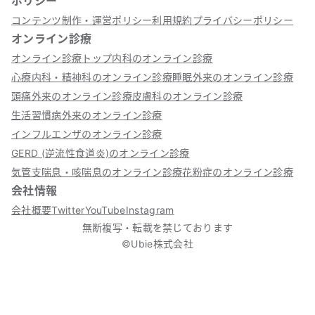
ポリシー
コンテンツ制作・運営ポリシー
利用規約
プライバシーポリシー
オンライン診療
オンライン診療トップ
内科のオンライン診療
心療内科・精神科のオンライン診療
睡眠外来のオンライン診療
頭痛外来のオンライン診療
皮膚科のオンライン診療
生活習慣病外来のオンライン診療
インフルエンザのオンライン診療
GERD (逆流性食道炎)のオンライン診療
気管支喘息・咳喘息のオンライン診療
花粉症のオンライン診療
会社情報
会社概要
Twitter
YouTube
Instagram
無断複写・転載を禁じております
©Ubie株式会社