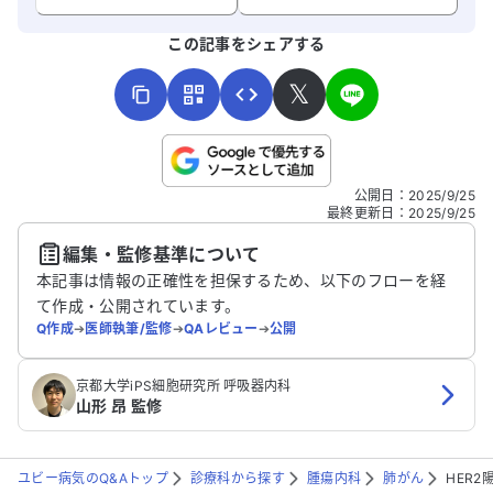
よろしければ、ご意見・ご感想をお寄せください。
この記事をシェアする
𝕏
こちらは送信専用のフォームです。氏名やご自身の病気の詳細な
公開日
：
2025/9/25
どの個人情報は入れないでください。
最終更新日
：
2025/9/25
編集・監修基準について
送信する
本記事は情報の正確性を担保するため、以下のフローを経
て作成・公開されています。
Q作成
➔
医師執筆/監修
➔
QAレビュー
➔
公開
京都大学iPS細胞研究所 呼吸器内科
山形 昂 監修
ユビー病気のQ&Aトップ
診療科から探す
腫瘍内科
肺がん
HER