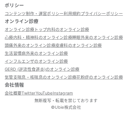
ポリシー
コンテンツ制作・運営ポリシー
利用規約
プライバシーポリシー
オンライン診療
オンライン診療トップ
内科のオンライン診療
心療内科・精神科のオンライン診療
睡眠外来のオンライン診療
頭痛外来のオンライン診療
皮膚科のオンライン診療
生活習慣病外来のオンライン診療
インフルエンザのオンライン診療
GERD (逆流性食道炎)のオンライン診療
気管支喘息・咳喘息のオンライン診療
花粉症のオンライン診療
会社情報
会社概要
Twitter
YouTube
Instagram
無断複写・転載を禁じております
©Ubie株式会社