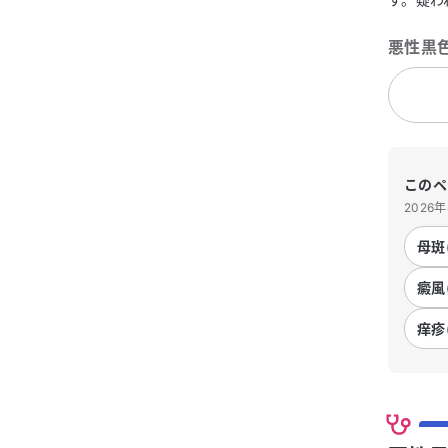
悪性黒色
このペ
2026
母斑
癜風
痒疹