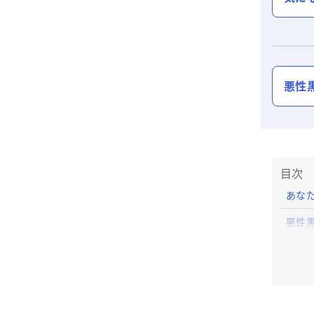
悪性
目次
あなた
悪性
悪性