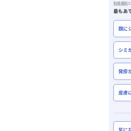
利用規約
最もあ
顔に
シミ
発疹
皮膚
気に