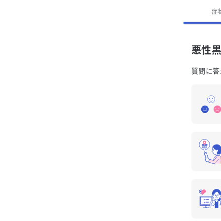
症
悪性黒
悪性黒
質問に答