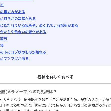
色斑
ふの黒ずみがある
ふに何らかの異常がある
ふにただれている場所や、めくれている場所がある
のかたちや色合いの変化がある
の変形
発疹
ふの下にコブ状のものが触れる
ふにブツブツがある
症状を詳しく調べる
腫(メラノーマ)
への対処法は？
と大きくなり、臓器転移を起こすことがあるため、早期の診断・治療
は手術治療を中心に、状態に応じて抗がん剤治療などの薬物治療が行
れる場合には皮ふ科を受診しましょう。