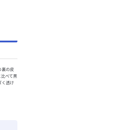
の裏の皮
に比べて黒
ぽく透け