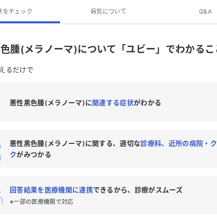
悪性黒色腫(メラノーマ)の専門医がいる近くの病院はありますか？
状をチェック
病気について
Q&A
色腫(メラノーマ)のQ&A
色腫(メラノーマ)について「ユビー」でわかるこ
えるだけで
悪性黒色腫(メラノーマ)に
関連する症状
がわかる
悪性黒色腫(メラノーマ)に関する、適切な
診療科、近所の病院・ク
ク
がみつかる
回答結果を医療機関に連携
できるから、診療がスムーズ
※一部の医療機関で対応