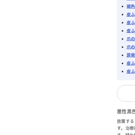
褐
皮
皮
皮
爪
爪
原
皮
皮
悪性黒色
放置する
す。治療
す。疑わ