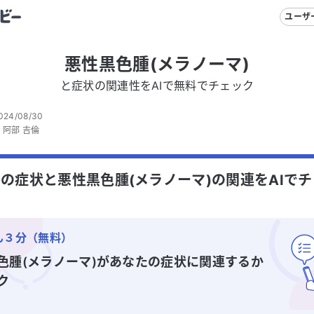
ユーザ
悪性黒色腫(メラノーマ)
と症状の関連性をAIで無料でチェック
024/08/30
：
阿部 吉倫
の症状と悪性黒色腫(メラノーマ)の関連をAIで
ん３分（無料）
色腫(メラノーマ)
があなたの症状に関連するか
ク