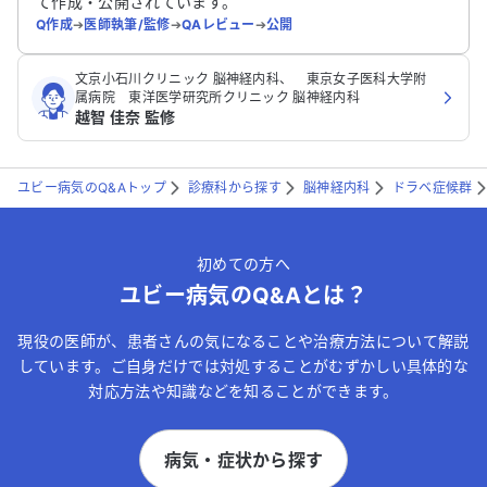
て作成・公開されています。
Q作成
➔
医師執筆/監修
➔
QAレビュー
➔
公開
文京小石川クリニック 脳神経内科、 東京女子医科大学附
属病院 東洋医学研究所クリニック 脳神経内科
越智 佳奈 監修
ユビー病気のQ&Aトップ
診療科から探す
脳神経内科
ドラベ症候群
初めての方へ
ユビー病気のQ&Aとは？
現役の医師が、患者さんの気になることや治療方法について解説
しています。ご自身だけでは対処することがむずかしい具体的な
対応方法や知識などを知ることができます。
病気・症状から探す