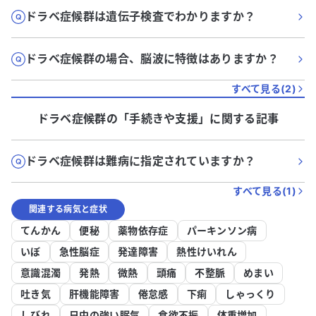
ドラベ症候群は遺伝子検査でわかりますか？
ドラベ症候群の場合、脳波に特徴はありますか？
すべて見る(
2
)
ドラベ症候群
の「
手続きや支援
」に関する記事
ドラベ症候群は難病に指定されていますか？
すべて見る(
1
)
関連する病気と症状
てんかん
便秘
薬物依存症
パーキンソン病
いぼ
急性脳症
発達障害
熱性けいれん
意識混濁
発熱
微熱
頭痛
不整脈
めまい
吐き気
肝機能障害
倦怠感
下痢
しゃっくり
しびれ
日中の強い眠気
食欲不振
体重増加