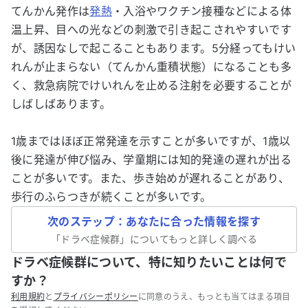
てんかん発作は
発熱
・入浴やワクチン接種などによる体
温上昇、目への光などの刺激で引き起こされやすいです
が、誘因なしで起こることもあります。5分経ってもけい
れんが止まらない（てんかん重積状態）になることも多
く、救急病院でけいれんを止める注射を必要することが
しばしばあります。
1歳まではほぼ正常発達を示すことが多いですが、1歳以
後に発達が伸び悩み、学童期には知的発達の遅れが出る
ことが多いです。また、歩き始めが遅れることがあり、
歩行のふらつきが続くことが多いです。
次のステップ：あなたに合った情報を探す
「
ドラベ症候群
」についてもっと詳しく調べる
ドラベ症候群について、特に知りたいことは何で
すか？
利用規約
と
プライバシーポリシー
に同意のうえ、もっとも当てはまる項目