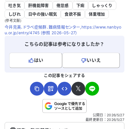
吐き気
肝機能障害
倦怠感
下痢
しゃっくり
しびれ
日中の強い眠気
食欲不振
体重増加
(参考文献)
今井克美．ドラベ症候群．難病情報センター,https://www.nanbyo
u.or.jp/entry/4745（参照 2026-05-27）
こちらの記事は参考になりましたか？
はい
いいえ
よろしければ、ご意見・ご感想をお寄せください。
この記事をシェアする
𝕏
こちらは送信専用のフォームです。氏名やご自身の病気の詳細な
公開日
：
2026/5/27
どの個人情報は入れないでください。
最終更新日
：
2026/5/27