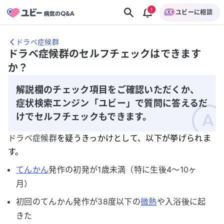
ユビーに相談
ドラベ症候群
ドラベ症候群のセルフチェックはできます
か？
解説欄のチェック項目をご確認いただくか、
症状検索エンジン「ユビー」で質問に答えるだ
けでセルフチェックもできます。
ドラベ症候群
を疑うきっかけとして、以下が挙げられま
す。
てんかん
発作の初発が1歳未満（特に生後4〜10ヶ
月）
初回のてんかん発作が38度以下の
微熱
や入浴後に起
きた