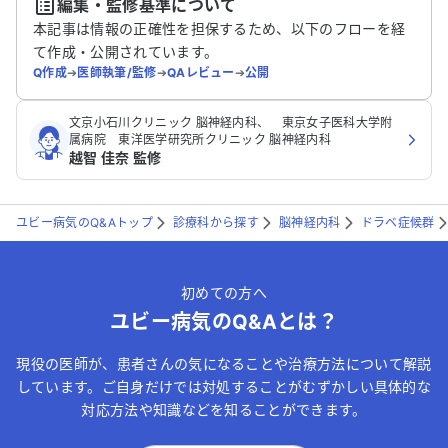
編集・監修基準について
送信する
本記事は情報の正確性を担保するため、以下のフローを経
て作成・公開されています。
Q作成
➔
医師執筆/監修
➔
QAレビュー
➔
公開
文京小石川クリニック 脳神経内科、 東京女子医科大学附
属病院 東洋医学研究所クリニック 脳神経内科
越智 佳奈 監修
ユビー病気のQ&Aトップ
診療科から探す
脳神経内科
ドラベ症候群
初めての方へ
ユビー病気のQ&Aとは？
現役の医師が、患者さんの気になることや治療方法について解説
しています。ご自身だけでは対処することがむずかしい具体的な
対応方法や知識などを知ることができます。