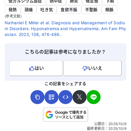
低カルシウム血症
熱中症
肺炎
倦怠感
下痢
発熱
頭痛
吐き気
食欲不振
不整脈
頻脈
(参考文献)
Nathaniel E Miller et al. Diagnosis and Management of Sodiu
m Disorders: Hyponatremia and Hypernatremia. Am Fam Phy
sician. 2023, 108, 476-486..
こちらの記事は参考になりましたか？
はい
いいえ
よろしければ、ご意見・ご感想をお寄せください。
この記事をシェアする
𝕏
こちらは送信専用のフォームです。氏名やご自身の病気の詳細な
公開日
：
2025/10/9
どの個人情報は入れないでください。
最終更新日
：
2025/10/9