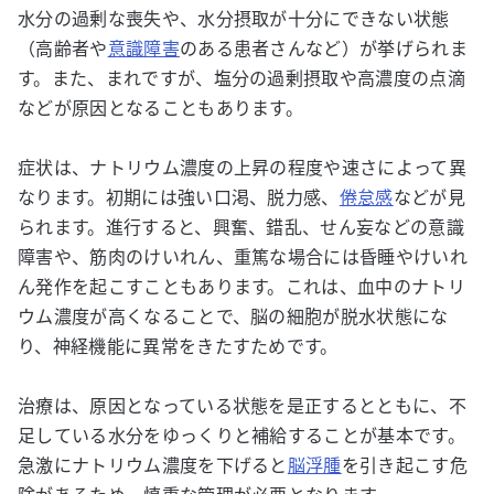
水分の過剰な喪失や、水分摂取が十分にできない状態
（高齢者や
意識障害
のある患者さんなど）が挙げられま
す。また、まれですが、塩分の過剰摂取や高濃度の点滴
などが原因となることもあります。
症状は、ナトリウム濃度の上昇の程度や速さによって異
なります。初期には強い口渇、脱力感、
倦怠感
などが見
られます。進行すると、興奮、錯乱、せん妄などの意識
障害や、筋肉のけいれん、重篤な場合には昏睡やけいれ
ん発作を起こすこともあります。これは、血中のナトリ
ウム濃度が高くなることで、脳の細胞が脱水状態にな
り、神経機能に異常をきたすためです。
治療は、原因となっている状態を是正するとともに、不
足している水分をゆっくりと補給することが基本です。
急激にナトリウム濃度を下げると
脳浮腫
を引き起こす危