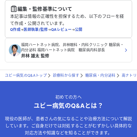
編集・監修基準について
送信する
本記事は情報の正確性を担保するため、以下のフローを経
て作成・公開されています。
Q作成
➔
医師執筆/監修
➔
QAレビュー
➔
公開
福岡ハートネット病院、井林眼科・内科クリニック 糖尿病・
内分泌科 福岡ハートネット病院 糖尿病内科部長
井林 雄太 監修
ユビー病気のQ&Aトップ
診療科から探す
糖尿病・内分泌科
高ナトリ
初めての方へ
ユビー病気のQ&Aとは？
現役の医師が、患者さんの気になることや治療方法について解説
しています。ご自身だけでは対処することがむずかしい具体的な
対応方法や知識などを知ることができます。