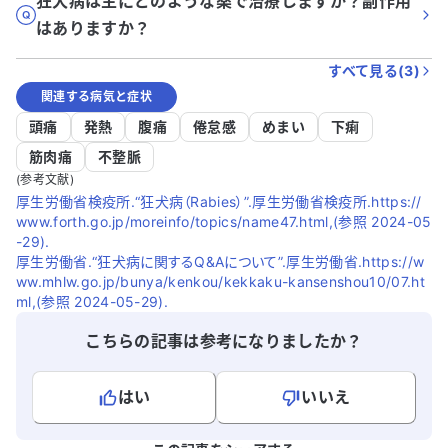
狂犬病は主にどのような薬で治療しますか？副作用
はありますか？
すべて見る(
3
)
関連する病気と症状
頭痛
発熱
腹痛
倦怠感
めまい
下痢
筋肉痛
不整脈
(参考文献)
厚生労働省検疫所.“狂犬病（Rabies）”.厚生労働省検疫所.https://
www.forth.go.jp/moreinfo/topics/name47.html,(参照 2024-05
-29).
厚生労働省.“狂犬病に関するQ&Aについて”.厚生労働省.https://w
ww.mhlw.go.jp/bunya/kenkou/kekkaku-kansenshou10/07.ht
ml,(参照 2024-05-29).
こちらの記事は参考になりましたか？
はい
いいえ
よろしければ、ご意見・ご感想をお寄せください。