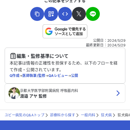
この記事をシェアする
𝕏
こちらは送信専用のフォームです。氏名やご自身の病気の詳細な
公開日
：
2024/5/29
どの個人情報は入れないでください。
最終更新日
：
2024/5/29
編集・監修基準について
送信する
本記事は情報の正確性を担保するため、以下のフローを経
て作成・公開されています。
Q作成
➔
医師執筆/監修
➔
QAレビュー
➔
公開
京都大学医学部附属病院 呼吸器内科
渡邉 アヤ 監修
ユビー病気のQ&Aトップ
診療科から探す
一般内科
狂犬病
狂犬病