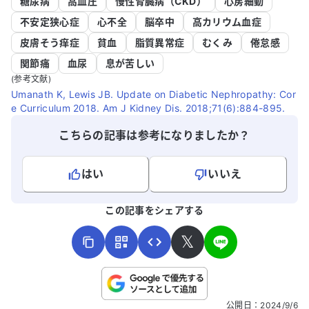
糖尿病
高血圧
慢性腎臓病（CKD）
心房細動
不安定狭心症
心不全
脳卒中
高カリウム血症
皮膚そう痒症
貧血
脂質異常症
むくみ
倦怠感
関節痛
血尿
息が苦しい
(参考文献)
Umanath K, Lewis JB. Update on Diabetic Nephropathy: Cor
e Curriculum 2018. Am J Kidney Dis. 2018;71(6):884-895.
こちらの記事は参考になりましたか？
はい
いいえ
よろしければ、ご意見・ご感想をお寄せください。
この記事をシェアする
𝕏
こちらは送信専用のフォームです。氏名やご自身の病気の詳細な
公開日
：
2024/9/6