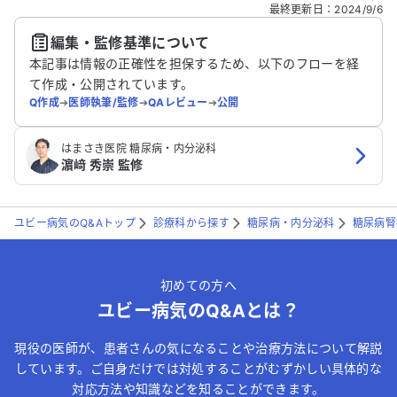
どの個人情報は入れないでください。
最終更新日
：
2024/9/6
編集・監修基準について
送信する
本記事は情報の正確性を担保するため、以下のフローを経
て作成・公開されています。
Q作成
➔
医師執筆/監修
➔
QAレビュー
➔
公開
はまさき医院 糖尿病・内分泌科
濵﨑 秀崇 監修
ユビー病気のQ&Aトップ
診療科から探す
糖尿病・内分泌科
糖尿病腎
初めての方へ
ユビー病気のQ&Aとは？
現役の医師が、患者さんの気になることや治療方法について解説
しています。ご自身だけでは対処することがむずかしい具体的な
対応方法や知識などを知ることができます。