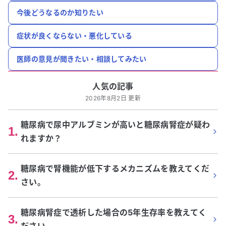
今後どうなるのか知りたい
症状が良くならない・悪化している
医師の意見が聞きたい・相談してみたい
人気の記事
2026年8月2日 更新
糖尿病で尿中アルブミンが高いと糖尿病腎症が疑わ
1
.
れますか？
糖尿病で腎機能が低下するメカニズムを教えてくだ
2
.
さい。
糖尿病腎症で透析した場合の5年生存率を教えてく
3
.