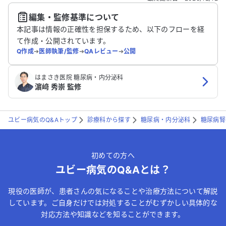
編集・監修基準について
送信する
本記事は情報の正確性を担保するため、以下のフローを経
て作成・公開されています。
Q作成
➔
医師執筆/監修
➔
QAレビュー
➔
公開
はまさき医院 糖尿病・内分泌科
濵﨑 秀崇 監修
ユビー病気のQ&Aトップ
診療科から探す
糖尿病・内分泌科
糖尿病腎
初めての方へ
ユビー病気のQ&Aとは？
現役の医師が、患者さんの気になることや治療方法について解説
しています。ご自身だけでは対処することがむずかしい具体的な
対応方法や知識などを知ることができます。