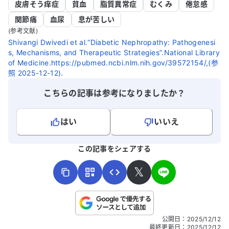
皮膚そう痒症
貧血
脂質異常症
むくみ
倦怠感
関節痛
血尿
息が苦しい
(参考文献)
Shivangi Dwivedi et al.“Diabetic Nephropathy: Pathogenesi
s, Mechanisms, and Therapeutic Strategies”.National Library
of Medicine.https://pubmed.ncbi.nlm.nih.gov/39572154/,(参
照 2025-12-12).
こちらの記事は参考になりましたか？
はい
いいえ
よろしければ、ご意見・ご感想をお寄せください。
この記事をシェアする
𝕏
こちらは送信専用のフォームです。氏名やご自身の病気の詳細な
公開日
：
2025/12/12
どの個人情報は入れないでください。
最終更新日
：
2025/12/12