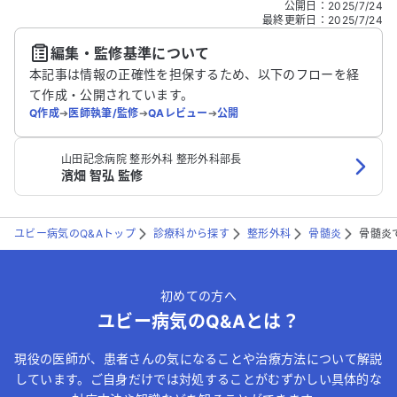
公開日
：
2025/7/24
どの個人情報は入れないでください。
最終更新日
：
2025/7/24
編集・監修基準について
送信する
本記事は情報の正確性を担保するため、以下のフローを経
て作成・公開されています。
Q作成
➔
医師執筆/監修
➔
QAレビュー
➔
公開
山田記念病院 整形外科 整形外科部長
濱畑 智弘 監修
ユビー病気のQ&Aトップ
診療科から探す
整形外科
骨髄炎
骨髄炎
初めての方へ
ユビー病気のQ&Aとは？
現役の医師が、患者さんの気になることや治療方法について解説
しています。ご自身だけでは対処することがむずかしい具体的な