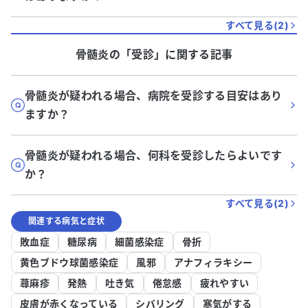
すべて見る(
2
)
骨髄炎
の「
受診
」に関する記事
骨髄炎が疑われる場合、病院を受診する目安はあり
ますか？
骨髄炎が疑われる場合、何科を受診したらよいです
か？
すべて見る(
2
)
関連する病気と症状
敗血症
糖尿病
細菌感染症
骨折
黄色ブドウ球菌感染症
風邪
アナフィラキシー
蕁麻疹
発熱
吐き気
倦怠感
疲れやすい
皮膚が赤くなっている
シバリング
寒気がする