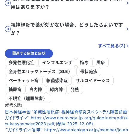
用はありますか？
視神経炎で薬が効かない場合、どうしたらよいです
か？
すべて見る(
2
)
関連する病気と症状
多発性硬化症
インフルエンザ
梅毒
風疹
全身性エリテマトーデス（SLE）
帯状疱疹
ベーチェット病
細菌感染症
サルコイドーシス
糖尿病
白内障
緑内障
発熱
不眠症（睡眠障害）
(参考文献)
日本神経学会.“多発性硬化症・視神経脊髄炎スペクトラム障害診療
ガイドライン”..https://www.neurology-jp.org/guidelinem/pdf/k
oukasyo
nmosd
2023.pdf,(参照 2025-12-08).
.“ガイドライン・答申”..https://www.nichigan.or.jp/member/journ