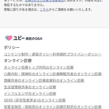
当サービスは、
信頼性および正確な情報発信
に努めますが、内容を完全に
保証するものではありません。
情報に誤りがある場合は、
こちら
からご連絡をお願いいたします。
ポリシー
コンテンツ制作・運営ポリシー
利用規約
プライバシーポリシー
オンライン診療
オンライン診療トップ
内科のオンライン診療
心療内科・精神科のオンライン診療
睡眠外来のオンライン診療
頭痛外来のオンライン診療
皮膚科のオンライン診療
生活習慣病外来のオンライン診療
インフルエンザのオンライン診療
GERD (逆流性食道炎)のオンライン診療
気管支喘息・咳喘息のオンライン診療
花粉症のオンライン診療