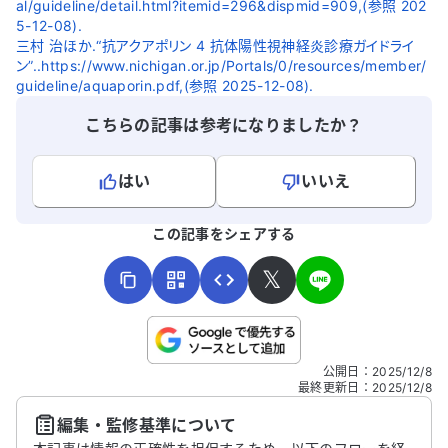
al/guideline/detail.html?itemid=296&dispmid=909,(参照 202
5-12-08).
三村 治ほか.“抗アクアポリン 4 抗体陽性視神経炎診療ガイドライ
ン”..https://www.nichigan.or.jp/Portals/0/resources/member/
guideline/aquaporin.pdf,(参照 2025-12-08).
こちらの記事は参考になりましたか？
はい
いいえ
よろしければ、ご意見・ご感想をお寄せください。
この記事をシェアする
𝕏
こちらは送信専用のフォームです。氏名やご自身の病気の詳細な
公開日
：
2025/12/8
どの個人情報は入れないでください。
最終更新日
：
2025/12/8
編集・監修基準について
送信する