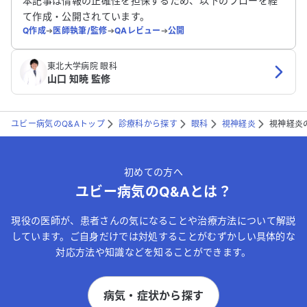
本記事は情報の正確性を担保するため、以下のフローを経
て作成・公開されています。
Q作成
➔
医師執筆/監修
➔
QAレビュー
➔
公開
東北大学病院 眼科
山口 知暁 監修
ユビー病気のQ&Aトップ
診療科から探す
眼科
視神経炎
視神経炎
初めての方へ
ユビー病気のQ&Aとは？
現役の医師が、患者さんの気になることや治療方法について解説
しています。ご自身だけでは対処することがむずかしい具体的な
対応方法や知識などを知ることができます。
病気・症状から探す