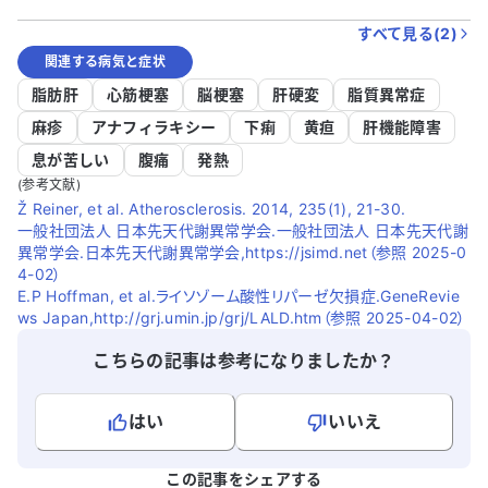
すべて見る(
2
)
関連する病気と症状
脂肪肝
心筋梗塞
脳梗塞
肝硬変
脂質異常症
麻疹
アナフィラキシー
下痢
黄疸
肝機能障害
息が苦しい
腹痛
発熱
(参考文献)
Ž Reiner, et al. Atherosclerosis. 2014, 235(1), 21-30.
一般社団法人 日本先天代謝異常学会.一般社団法人 日本先天代謝
異常学会.日本先天代謝異常学会,https://jsimd.net（参照 2025-0
4-02）
E.P Hoffman, et al.ライソゾーム酸性リパーゼ欠損症.GeneRevie
ws Japan,http://grj.umin.jp/grj/LALD.htm（参照 2025-04-02）
こちらの記事は参考になりましたか？
はい
いいえ
よろしければ、ご意見・ご感想をお寄せください。
この記事をシェアする