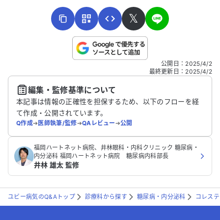
𝕏
こちらは送信専用のフォームです。氏名やご自身の病気の詳細な
公開日
：
2025/4/2
どの個人情報は入れないでください。
最終更新日
：
2025/4/2
編集・監修基準について
送信する
本記事は情報の正確性を担保するため、以下のフローを経
て作成・公開されています。
Q作成
➔
医師執筆/監修
➔
QAレビュー
➔
公開
福岡ハートネット病院、井林眼科・内科クリニック 糖尿病・
内分泌科 福岡ハートネット病院 糖尿病内科部長
井林 雄太 監修
ユビー病気のQ&Aトップ
診療科から探す
糖尿病・内分泌科
コレステ