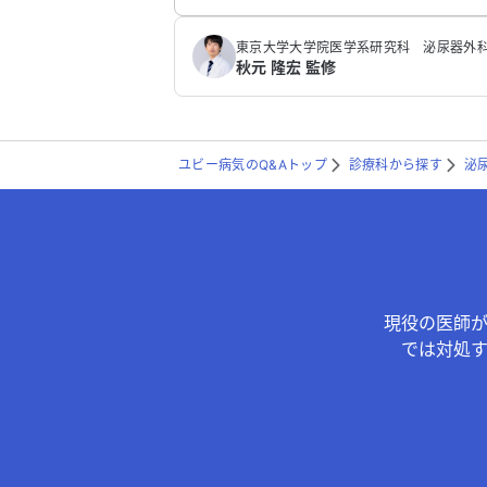
東京大学大学院医学系研究科 泌尿器外科
秋元 隆宏 監修
ユビー病気のQ&Aトップ
診療科から探す
泌
現役の医師
では対処