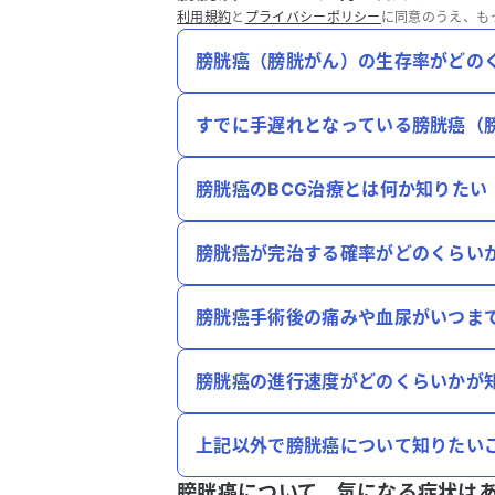
利用規約
と
プライバシーポリシー
に同意のうえ、も
膀胱癌（膀胱がん）の生存率がどの
すでに手遅れとなっている膀胱癌（
膀胱癌のBCG治療とは何か知りたい
膀胱癌が完治する確率がどのくらい
膀胱癌手術後の痛みや血尿がいつま
膀胱癌の進行速度がどのくらいかが
上記以外で膀胱癌について知りたい
膀胱癌について、
気になる症状は