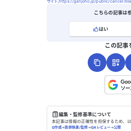
サイト,https://ganjoho.jp/public/cancer/b
こちらの記事は
はい
よろしければ、ご意見・ご感想をお
この記事
こちらは送信専用のフォームです。氏名や
さい。
送
編集・監修基準について
本記事は情報の正確性を担保するため、
Q作成
➔
医師執筆/監修
➔
QAレビュー
➔
公開