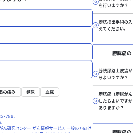
を行いますか？
膀胱摘出手術の入
えてください。
膀胱癌
の
膀胱尿路上皮癌が
らよいですか？
盤の痛み
頻尿
血尿
膀胱癌（膀胱がん
したらよいですか
ありますか？
783-786.
2.
がん研究センター がん情報サービス 一般の方向け
膀胱癌
の