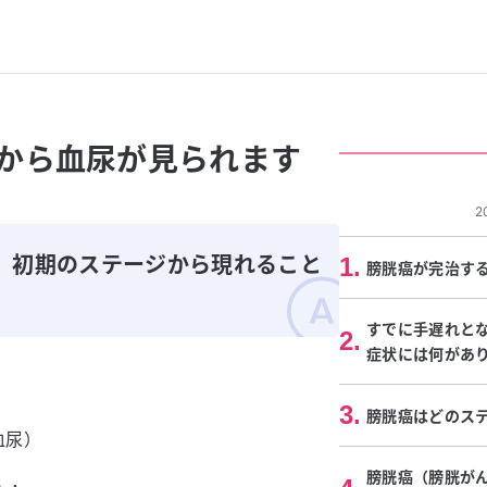
から血尿が見られます
2
、初期のステージから現れること
1
.
膀胱癌が完治す
すでに手遅れと
2
.
症状には何があ
）
3
.
膀胱癌はどのス
血尿）
膀胱癌（膀胱が