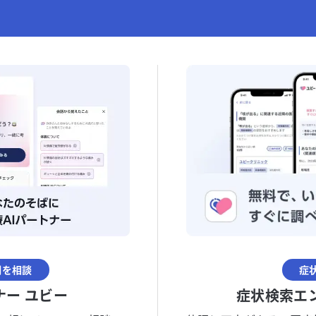
調を相談
症
ナー ユビー
症状検索エ