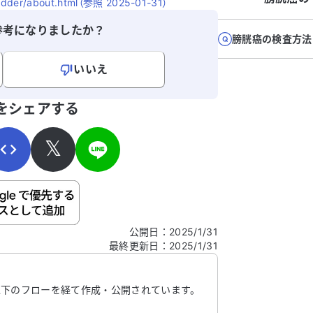
ladder/about.html（参照 2025-01-31）
参考になりましたか？
膀胱癌の検査方法
いいえ
寄せください。
をシェアする
𝕏
ご自身の病気の詳細などの個人情報は入れないでくだ
公開日
：
2025/1/31
最終更新日
：
2025/1/31
信する
以下のフローを経て作成・公開されています。