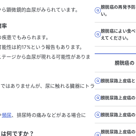
膀胱癌の再発予防
から顕微鏡的血尿がみられています。
い。
確率
膀胱癌によい食べ
の疾患でもみられます。
えてください。
能性は約17%という報告もあります。
ステージから血尿が現れる可能性がありま
膀胱癌
の
膀胱尿路上皮癌と
けではありませんが、尿に触れる臓器にトラ
膀胱尿路上皮癌の
や
頻尿
、排尿時の痛みなどがある場合に
膀胱尿路上皮癌の
。
膀胱尿路上皮癌の
とは何ですか？