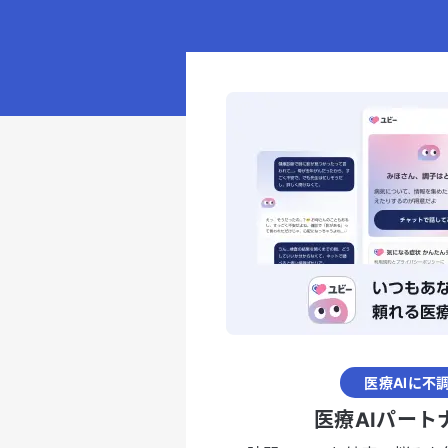
医療AIに不
医療AIパート