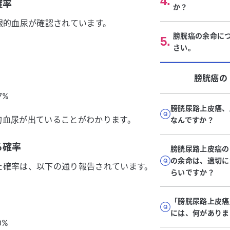
4
.
確率
か？
眼的血尿が確認されています。
膀胱癌の余命に
5
.
さい。
膀胱癌
の
7%
膀胱尿路上皮癌、
的血尿が出ていることがわかります。
なんですか？
る確率
膀胱尿路上皮癌の
の余命は、適切に
た確率は、以下の通り報告されています。
らいですか？
「膀胱尿路上皮癌
には、何がありま
0%