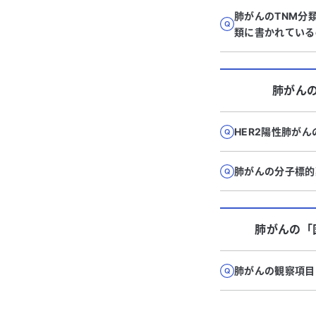
肺がんのTNM分
類に書かれている
肺がん
HER2陽性肺が
肺がんの分子標的
肺がん
の「
肺がんの観察項目