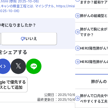
r01.html（参照 2025-10-06）
ますか？緩和ケア
ンの検査工程とは. マイシグナル, https://misi
 2025-10-06）
肺がんの組織型と
参考になりましたか？
肺がんで胸に水が
ですか？
いいえ
寄せください。
HER2陽性肺が
をシェアする
HER2陽性肺が
𝕏
肺がん
の
ご自身の病気の詳細などの個人情報は入れないでくだ
公開日
：
2025/10/6
肺がんで口内炎や
最終更新日
：
2025/10/6
信する
べやすくする工夫