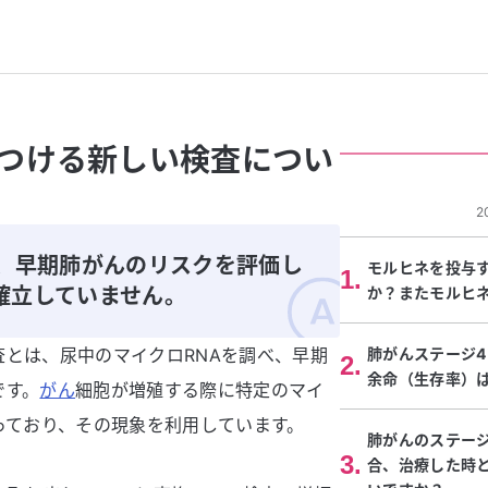
つける新しい検査につい
2
て、早期肺がんのリスクを評価し
モルヒネを投与
1
.
確立していません。
か？またモルヒ
査とは、尿中のマイクロRNAを調べ、早期
肺がんステージ
2
.
余命（生存率）
です。
がん
細胞が増殖する際に特定のマイ
っており、その現象を利用しています。
肺がんのステージ
3
.
合、治療した時