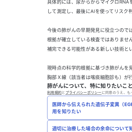
具体的には、尿からからマイクロRNA
して測定し、最後にAIを使ってリスク
今後の肺がんの早期発見に役立つので
根拠が確立している検査ではありませ
補完できる可能性がある新しい技術と
現時点の科学的根拠に基づき肺がんを
胸部Ｘ線（該当者は喀痰細胞診も）が
肺がんについて、特に知りたいこ
利用規約
と
プライバシーポリシー
に同意のうえ、も
医師から伝えられた遺伝子変異（EG
用を知りたい
適切に治療した場合の余命について