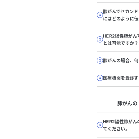
肺がんでセカンド
にはどのように伝
HER2陽性肺が
とは可能ですか？
肺がんの場合、何
医療機関を受診す
肺がん
の
HER2陽性肺が
てください。