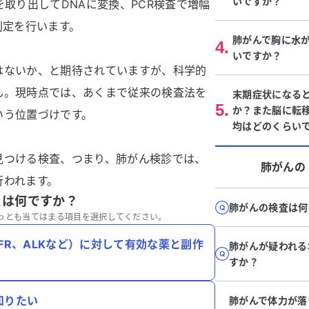
いですか？
を取り出してDNAに変換、PCR検査で増幅
判定を行います。
肺がんで胸に水
4
.
いですか？
はないか、と期待されていますが、科学的
ん。現時点では、あくまで従来の検査法を
末期症状になる
5
.
か？また脳に転
いう位置づけです。
均はどのくらい
見つける検査、つまり、肺がん検診では、
肺がん
の
行われます。
とは何ですか？
肺がんの検査は何
っとも当てはまる項目を選択してください。
FR、ALKなど）に対して有効な薬と副作
肺がんが疑われる
すか？
知りたい
肺がんで体力が落