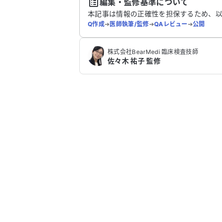
編集・監修基準について
本記事は情報の正確性を担保するため、
Q作成
➔
医師執筆/監修
➔
QAレビュー
➔
公開
株式会社BearMedi 臨床検査技師
佐々木 祐子 監修