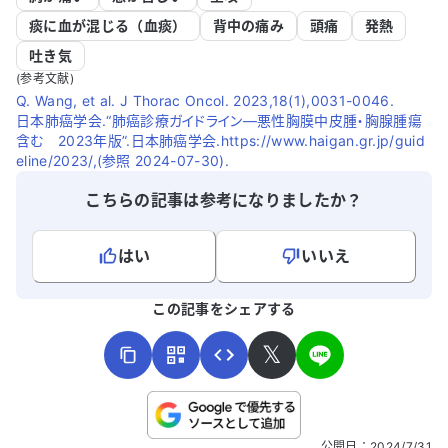
痰に血が混じる（血痰）
背中の痛み
頭痛
発熱
吐き気
(参考文献)
Q. Wang, et al. J Thorac Oncol. 2023,18(1),0031-0046.
日本肺癌学会.“肺癌診療ガイドライン―悪性胸膜中皮腫・胸腺腫瘍
含む 2023年版”.日本肺癌学会.https://www.haigan.gr.jp/guid
eline/2023/,(参照 2024-07-30).
こちらの記事は参考になりましたか？
はい
いいえ
よろしければ、ご意見・ご感想をお寄せください。
この記事をシェアする
𝕏
こちらは送信専用のフォームです。氏名やご自身の病気の詳細な
公開日
：
2024/7/31