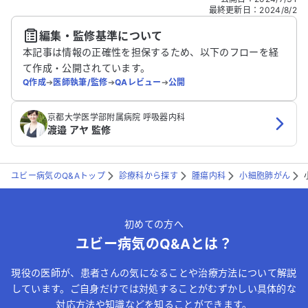
どの個人情報は入れないでください。
最終更新日
：
2024/8/2
編集・監修基準について
送信する
本記事は情報の正確性を担保するため、以下のフローを経
て作成・公開されています。
Q作成
➔
医師執筆/監修
➔
QAレビュー
➔
公開
京都大学医学部附属病院 呼吸器内科
渡邉 アヤ 監修
ユビー病気のQ&Aトップ
診療科から探す
腫瘍内科
小細胞肺がん
初めての方へ
ユビー病気のQ&Aとは？
現役の医師が、患者さんの気になることや治療方法について解説
しています。ご自身だけでは対処することがむずかしい具体的な
対応方法や知識などを知ることができます。