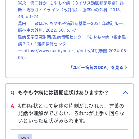
冨永 悌二ほか. もやもや病（ウイリス動脈輪閉塞症）診
断・治療ガイドライン（改訂版）. 脳卒中の外科. 2018,
46, p.1-24.
黒田 敏ほか. もやもや病診断基準─2021 年改訂版─.
脳卒中の外科. 2022, 50, p.1-7.
難病医学研究財団/難病情報センター.“もやもや病（指定難
病２２）”.難病情報センタ
ー.https://www.nanbyou.or.jp/entry/47,(参照 2024-08-
05).
「ユビー病気のQ&A」を見る
Q.
もやもや病には初期症状はありますか？
A.
初期症状として身体の片側がしびれる、言葉の
発話や理解ができない、ろれつが上手く回らな
いといった症状がみられます。
解説