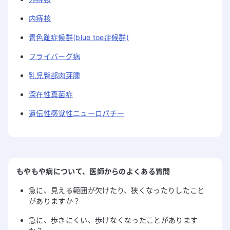
内痔核
青色趾症候群(blue toe症候群)
フライバーグ病
乳児臀部肉芽腫
深在性真菌症
遺伝性感覚性ニューロパチー
もやもや病
について
、医師からのよくある質問
急に、見える範囲が欠けたり、狭くなったりしたこと
がありますか？
急に、歩きにくい、歩けなくなったことがあります