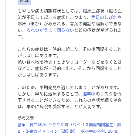
もやもや病の初期症状としては、脳虚血症状（脳の血
流が不足して起こる症状）、つまり、
手足のしびれ
や
麻痺（まひ）がみられる、言葉の発話や理解ができな
い、
ろれつがうまく回らない
などの症状が挙げられま
す。
これらの症状は一時的に起こり、その後回復すること
がしばしばあります。
熱い食べ物を冷ますときやリコーダーなどを吹くとき
などに、症状が一時的に出て、そこから回復すること
がしばしばあります。
このため、早期発見を逃してしまうことがあります。
しかし、早めに治療することで、
脳卒中
のリスクを低
下させることができるため、これらの症状が続く場合
は、早めに病院を受診することが大切です。
参考文献:
冨永 悌二ほか. もやもや病（ウイリス動脈輪閉塞症）診
断・治療ガイドライン（改訂版）. 脳卒中の外科. 2018,