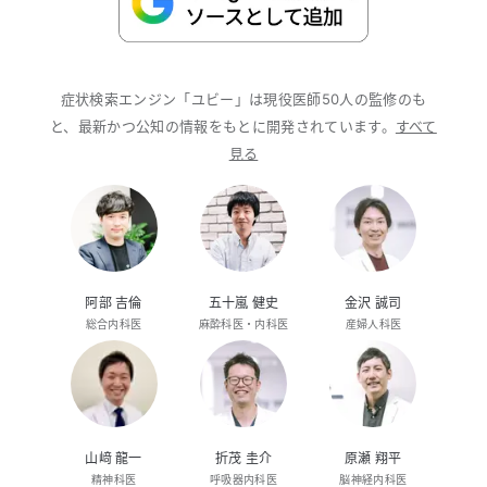
症状検索エンジン「ユビー」は現役医師50人の監修のも
と、最新かつ公知の情報をもとに開発されています。
すべて
見る
阿部 吉倫
五十嵐 健史
金沢 誠司
総合内科医
麻酔科医・内科医
産婦人科医
山﨑 龍一
折茂 圭介
原瀬 翔平
精神科医
呼吸器内科医
脳神経内科医