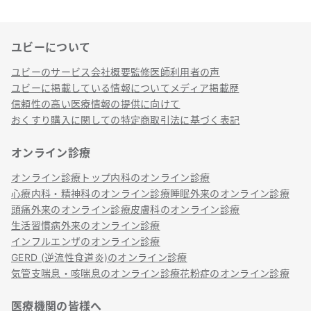
ユビーについて
リンク
ユビーのサービス
会社概要
監修医師
利用者の声
ユビーに掲載している情報について
メディア掲載歴
信頼性の高い医療情報の提供に向けて
おくすり購入に関しての特定商取引法に基づく表記
オンライン診療
オンライン診療トップ
内科のオンライン診療
心療内科・精神科のオンライン診療
睡眠外来のオンライン診療
頭痛外来のオンライン診療
皮膚科のオンライン診療
生活習慣病外来のオンライン診療
インフルエンザのオンライン診療
GERD (逆流性食道炎)のオンライン診療
気管支喘息・咳喘息のオンライン診療
花粉症のオンライン診療
医療機関の皆様へ