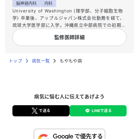
脳神経内科
内科
University of Washington (理学部、分子細胞生物
学) 卒業後、アップルジャパン株式会社勤務を経て、
琉球大学医学部に入学。沖縄県立中部病院での初期臨
床研修（2016, 2017年度最優秀研修医賞受賞）修了
監修医師詳細
後、2018年4月に亀田総合病院に入職。同院脳神経
内科ベスト指導医(2019, 2020)を受賞。2018年から
亀田総合病院卒後研修センター長補佐も兼任してお
トップ
り、臨床だけでなく研修病院における医学教育にも力
病気一覧
もやもや病
を入れている。2021年には国立循環器病研究センタ
ー脳血管内科で超急性期脳卒中診療を行う。 総合内
科の視野を持ちながらの脳神経内科領域、特に脳卒中
を専門とする。急性期だけでなく予防、慢性期脳卒中
病気に悩む人に伝えてあげよう
による症候性てんかん、高次脳機能評価、リハビリ、
等にも精通。頭痛、しびれ、物忘れ等の主訴にも柔軟
に対応できる。 日本語、英語(ネイティブ)、中国語
で送る
LINEで送る
(日常会話)での対応も可能。