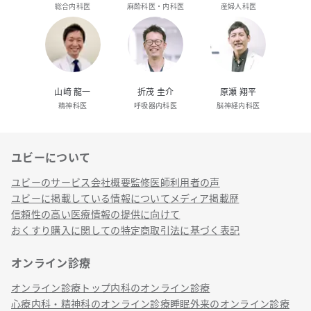
総合内科医
麻酔科医・内科医
産婦人科医
山﨑 龍一
折茂 圭介
原瀬 翔平
精神科医
呼吸器内科医
脳神経内科医
ユビーについて
リンク
ユビーのサービス
会社概要
監修医師
利用者の声
ユビーに掲載している情報について
メディア掲載歴
信頼性の高い医療情報の提供に向けて
おくすり購入に関しての特定商取引法に基づく表記
オンライン診療
オンライン診療トップ
内科のオンライン診療
心療内科・精神科のオンライン診療
睡眠外来のオンライン診療