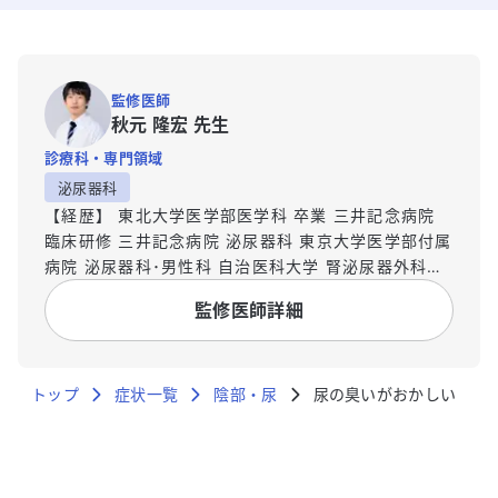
監修医師
秋元 隆宏 先生
診療科・専門領域
泌尿器科
【経歴】 東北大学医学部医学科 卒業 三井記念病院
臨床研修 三井記念病院 泌尿器科 東京大学医学部付属
病院 泌尿器科･男性科 自治医科大学 腎泌尿器外科学
講座 泌尿器科学部門 病院助教 琉球大学医学部システ
監修医師詳細
ム生理学講座 東京大学大学院医学系研究科 泌尿器外
科学
トップ
症状一覧
陰部・尿
尿の臭いがおかしい