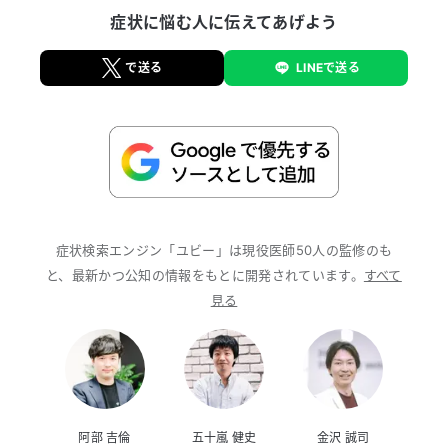
症状に悩む人に伝えてあげよう
で送る
LINEで送る
症状検索エンジン「ユビー」は現役医師50人の監修のも
と、最新かつ公知の情報をもとに開発されています。
すべて
見る
阿部 吉倫
五十嵐 健史
金沢 誠司