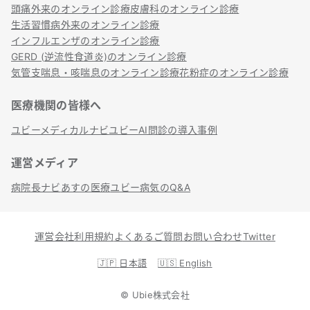
頭痛外来のオンライン診療
皮膚科のオンライン診療
生活習慣病外来のオンライン診療
インフルエンザのオンライン診療
GERD (逆流性食道炎)のオンライン診療
気管支喘息・咳喘息のオンライン診療
花粉症のオンライン診療
医療機関の皆様へ
ユビーメディカルナビ
ユビーAI問診の導入事例
運営メディア
病院長ナビ
あすの医療
ユビー病気のQ&A
運営会社
利用規約
よくあるご質問
お問い合わせ
Twitter
🇯🇵
日本語
🇺🇸
English
©
Ubie株式会社