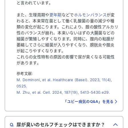
と言われています。
また、生理周期や
更年期
などで
ホルモンバランス
が変
わると、本来常在菌として働く乳酸菌の量の減少や種
類の変化が起こります。これにより、腟の酸性アルカリ
性のバランスが崩れ、本来いないはずの大腸菌などの
細菌が繁殖しやすくなります。同時に、腟内の粘膜が
萎縮してさらに細菌が入りやすくなり、膀胱炎や腟炎
が起こりやすくなります。
これらの女性特有の原因の影響で尿が臭くなる可能性
があります。
参考文献:
M. Dominoni, et al. Healthcare (Basel). 2023, 11(4),
0525.
M. Zhu, et al. Cell. 2024, 187(19), 5413-5430.e29.
「ユビー病気のQ&A」を見る
Q.
尿が臭いのセルフチェックはできますか？