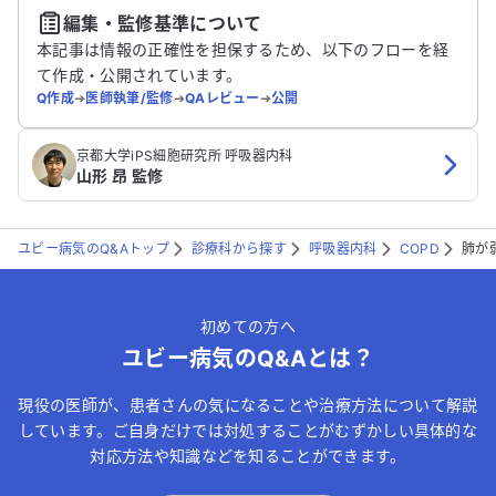
編集・監修基準について
送信する
本記事は情報の正確性を担保するため、以下のフローを経
て作成・公開されています。
Q作成
➔
医師執筆/監修
➔
QAレビュー
➔
公開
京都大学iPS細胞研究所 呼吸器内科
山形 昂 監修
ユビー病気のQ&Aトップ
診療科から探す
呼吸器内科
COPD
肺が
初めての方へ
ユビー病気のQ&Aとは？
現役の医師が、患者さんの気になることや治療方法について解説
しています。ご自身だけでは対処することがむずかしい具体的な
対応方法や知識などを知ることができます。