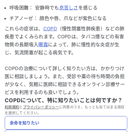
呼吸困難： 安静時でも
息苦しさ
を感じる
チアノーゼ： 顔色や唇、爪などが紫色になる
これらの症状は、
COPD
（慢性閉塞性肺疾患）などの肺
疾患でよくみられます。COPDは、タバコ煙などの有害
物質の長期吸入
曝露
によって、肺に慢性的な炎症が生
じ、気流閉塞が起こる病気です。
COPDの治療について詳しく知りたい方は、かかりつけ
医に相談しましょう。また、受診や薬の待ち時間の負担
が少なく、気軽に医師に相談できるオンライン診療サー
ビスを利用するのも良いでしょう。
COPDについて、特に知りたいことは何ですか？
利用規約
と
プライバシーポリシー
に同意のうえ、もっとも当てはまる項目
を選択してください。
余命を知りたい