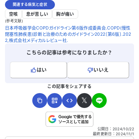
関連する病気と症状
空咳
息が苦しい
胸が痛い
(参考文献)
日本呼吸器学会COPDガイドライン第6版作成委員会.COPD(慢性
閉塞性肺疾患)診断と治療のためのガイドライン2022〔第6版〕.202
2,株式会社メディカルレビュー社.
こちらの記事は参考になりましたか？
はい
いいえ
よろしければ、ご意見・ご感想をお寄せください。
この記事をシェアする
𝕏
こちらは送信専用のフォームです。氏名やご自身の病気の詳細な
公開日
：
2024/10/22
どの個人情報は入れないでください。
最終更新日
：
2024/11/1