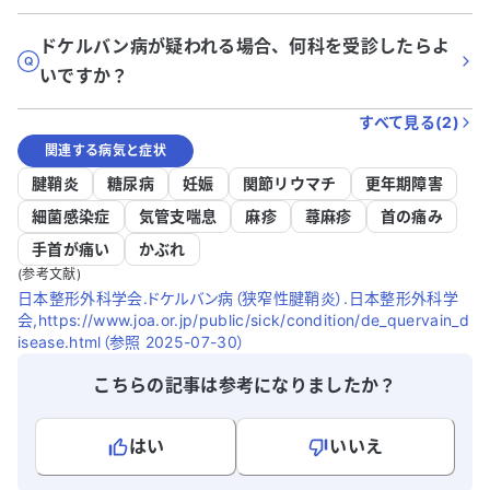
ドケルバン病が疑われる場合、何科を受診したらよ
いですか？
すべて見る(
2
)
関連する病気と症状
腱鞘炎
糖尿病
妊娠
関節リウマチ
更年期障害
細菌感染症
気管支喘息
麻疹
蕁麻疹
首の痛み
手首が痛い
かぶれ
(参考文献)
日本整形外科学会.ドケルバン病（狭窄性腱鞘炎）.日本整形外科学
会,https://www.joa.or.jp/public/sick/condition/de_quervain_d
isease.html（参照 2025-07-30）
こちらの記事は参考になりましたか？
はい
いいえ