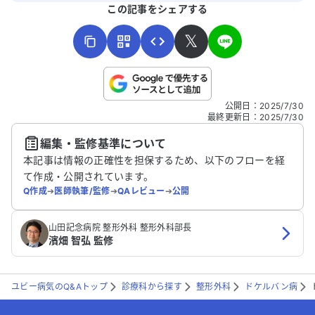
よろしければ、ご意見・ご感想をお寄せください。
この記事をシェアする
𝕏
こちらは送信専用のフォームです。氏名やご自身の病気の詳細な
公開日
：
2025/7/30
どの個人情報は入れないでください。
最終更新日
：
2025/7/30
編集・監修基準について
送信する
本記事は情報の正確性を担保するため、以下のフローを経
て作成・公開されています。
Q作成
➔
医師執筆/監修
➔
QAレビュー
➔
公開
山田記念病院 整形外科 整形外科部長
濱畑 智弘 監修
ユビー病気のQ&Aトップ
診療科から探す
整形外科
ドケルバン病