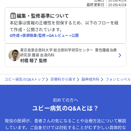
公開日
：
2026/4/28
どの個人情報は入れないでください。
最終更新日
：
2026/4/28
編集・監修基準について
送信する
本記事は情報の正確性を担保するため、以下のフローを経
て作成・公開されています。
Q作成
➔
医師執筆/監修
➔
QAレビュー
➔
公開
‪東京慈恵会医科大学 総合医科学研究センター ‬ 悪性腫瘍治療
研究部‬ 腫瘍 血液内科
村橋 睦了 監修
ユビー病気のQ&Aトップ
診療科から探す
脳神経外科
フォンヒッペル
初めての方へ
ユビー病気のQ&Aとは？
現役の医師が、患者さんの気になることや治療方法について解説
しています。ご自身だけでは対処することがむずかしい具体的な