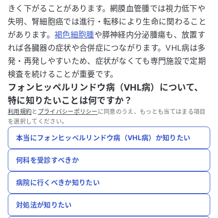
きく下がることがあります。網膜血管腫では視力低下や
失明、腎細胞癌では進行・転移により生命に関わること
があります。
褐色細胞腫
や膵神経内分泌腫瘍も、放置す
れば各臓器の症状や合併症につながります。VHL病は多
発・再発しやすいため、症状がなくても専門施設で定期
検査を続けることが重要です。
フォンヒッペルリンドウ病（VHL病）について、
特に知りたいことは何ですか？
利用規約
と
プライバシーポリシー
に同意のうえ、もっとも当てはまる項目
を選択してください。
本当にフォンヒッペルリンドウ病（VHL病）か知りたい
何科を受診すべきか
病院に行くべきか知りたい
対処法が知りたい