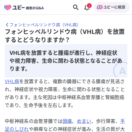
ユビーに相談
フォンヒッペルリンドウ病（VHL病）
フォンヒッペルリンドウ病（VHL病）を放置
するとどうなりますか？
VHL病を放置すると腫瘍が進行し、神経症状
や視力障害、生命に関わる状態となることがあ
ります。
VHL病
を放置すると、複数の臓器にできる腫瘍が見逃さ
れ、神経症状や視力障害、生命に関わる状態となること
があります。主な死因は中枢神経系血管芽腫と腎細胞癌
であり、生命予後を左右します。
中枢神経系の血管芽腫では
頭痛
、
めまい
、歩行障害、
手
足のしびれ
や麻痺などの神経症状が進み、生活の質が大