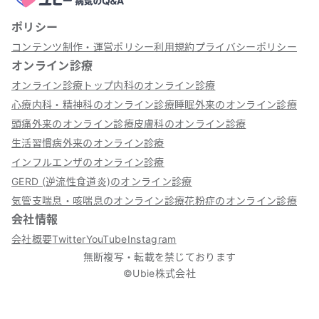
ポリシー
コンテンツ制作・運営ポリシー
利用規約
プライバシーポリシー
オンライン診療
オンライン診療トップ
内科のオンライン診療
心療内科・精神科のオンライン診療
睡眠外来のオンライン診療
頭痛外来のオンライン診療
皮膚科のオンライン診療
生活習慣病外来のオンライン診療
インフルエンザのオンライン診療
GERD (逆流性食道炎)のオンライン診療
気管支喘息・咳喘息のオンライン診療
花粉症のオンライン診療
会社情報
会社概要
Twitter
YouTube
Instagram
無断複写・転載を禁じております
©Ubie株式会社