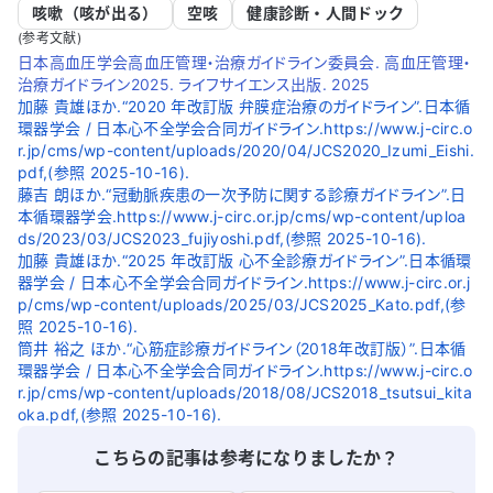
咳嗽（咳が出る）
空咳
健康診断・人間ドック
(参考文献)
日本高血圧学会高血圧管理・治療ガイドライン委員会. 高血圧管理・
治療ガイドライン2025. ライフサイエンス出版. 2025
加藤 貴雄ほか.“2020 年改訂版 弁膜症治療のガイドライン”.日本循
環器学会 / 日本心不全学会合同ガイドライン.https://www.j-circ.o
r.jp/cms/wp-content/uploads/2020/04/JCS2020_Izumi_Eishi.
pdf,(参照 2025-10-16).
藤吉 朗ほか.“冠動脈疾患の一次予防に関する診療ガイドライン”.日
本循環器学会.https://www.j-circ.or.jp/cms/wp-content/uploa
ds/2023/03/JCS2023_fujiyoshi.pdf,(参照 2025-10-16).
加藤 貴雄ほか.“2025 年改訂版 心不全診療ガイドライン”.日本循環
器学会 / 日本心不全学会合同ガイドライン.https://www.j-circ.or.j
p/cms/wp-content/uploads/2025/03/JCS2025_Kato.pdf,(参
照 2025-10-16).
筒井 裕之 ほか.“心筋症診療ガイドライン（2018年改訂版）”.日本循
環器学会 / 日本心不全学会合同ガイドライン.https://www.j-circ.o
r.jp/cms/wp-content/uploads/2018/08/JCS2018_tsutsui_kita
oka.pdf,(参照 2025-10-16).
こちらの記事は参考になりましたか？