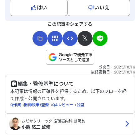
はい
いいえ
よろしければ、ご意見・ご感想をお寄せください。
この記事をシェアする
𝕏
こちらは送信専用のフォームです。氏名やご自身の病気の詳細な
公開日
：
2025/10/16
どの個人情報は入れないでください。
最終更新日
：
2025/10/16
編集・監修基準について
送信する
本記事は情報の正確性を担保するため、以下のフローを経
て作成・公開されています。
Q作成
➔
医師執筆/監修
➔
QAレビュー
➔
公開
おだかクリニック 循環器内科 副院長
小鷹 悠二 監修