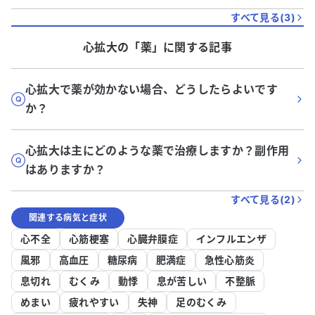
すべて見る(
3
)
心拡大
の「
薬
」に関する記事
心拡大で薬が効かない場合、どうしたらよいです
か？
心拡大は主にどのような薬で治療しますか？副作用
はありますか？
すべて見る(
2
)
関連する病気と症状
心不全
心筋梗塞
心臓弁膜症
インフルエンザ
風邪
高血圧
糖尿病
肥満症
急性心筋炎
息切れ
むくみ
動悸
息が苦しい
不整脈
めまい
疲れやすい
失神
足のむくみ