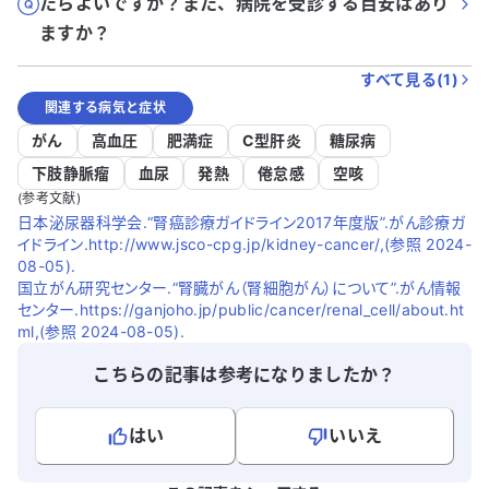
たらよいですか？また、病院を受診する目安はあり
ますか？
すべて見る(
1
)
関連する病気と症状
がん
高血圧
肥満症
C型肝炎
糖尿病
下肢静脈瘤
血尿
発熱
倦怠感
空咳
(参考文献)
日本泌尿器科学会.“腎癌診療ガイドライン2017年度版”.がん診療ガ
イドライン.http://www.jsco-cpg.jp/kidney-cancer/,(参照 2024-
08-05).
国立がん研究センター.“腎臓がん（腎細胞がん）について”.がん情報
センター.https://ganjoho.jp/public/cancer/renal_cell/about.ht
ml,(参照 2024-08-05).
こちらの記事は参考になりましたか？
はい
いいえ
よろしければ、ご意見・ご感想をお寄せください。