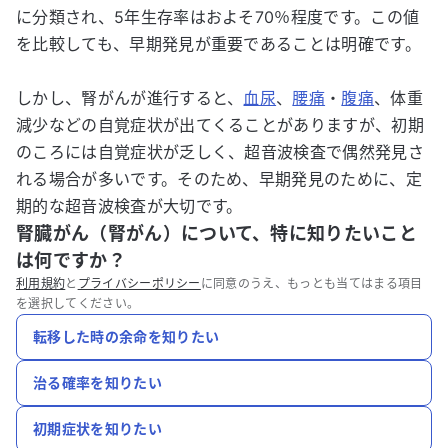
に分類され、5年生存率はおよそ70％程度です。この値
を比較しても、早期発見が重要であることは明確です。
しかし、腎がんが進行すると、
血尿
、
腰痛
・
腹痛
、体重
減少などの自覚症状が出てくることがありますが、初期
のころには自覚症状が乏しく、超音波検査で偶然発見さ
れる場合が多いです。そのため、早期発見のために、定
期的な超音波検査が大切です。
腎臓がん（腎がん）について、特に知りたいこと
は何ですか？
利用規約
と
プライバシーポリシー
に同意のうえ、もっとも当てはまる項目
を選択してください。
転移した時の余命を知りたい
治る確率を知りたい
初期症状を知りたい