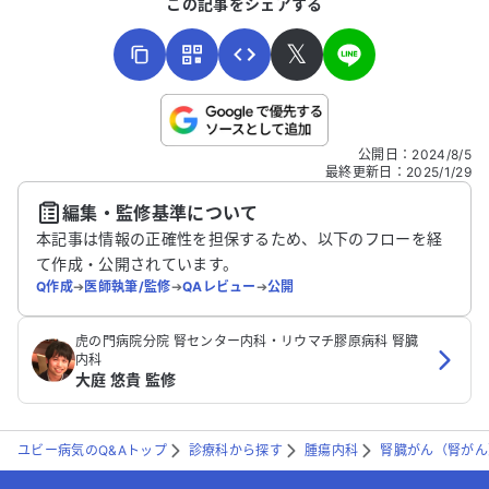
この記事をシェアする
𝕏
こちらは送信専用のフォームです。氏名やご自身の病気の詳細な
公開日
：
2024/8/5
どの個人情報は入れないでください。
最終更新日
：
2025/1/29
編集・監修基準について
送信する
本記事は情報の正確性を担保するため、以下のフローを経
て作成・公開されています。
Q作成
➔
医師執筆/監修
➔
QAレビュー
➔
公開
虎の門病院分院 腎センター内科・リウマチ膠原病科 腎臓
内科
大庭 悠貴 監修
ユビー病気のQ&Aトップ
診療科から探す
腫瘍内科
腎臓がん（腎がん