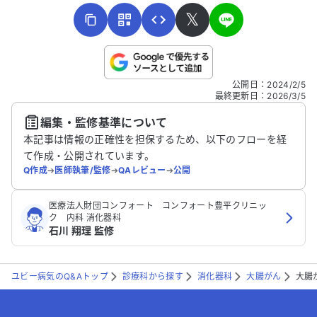
𝕏
こちらは送信専用のフォームです。氏名やご自身の病気の詳細な
公開日
：
2024/2/5
どの個人情報は入れないでください。
最終更新日
：
2026/3/5
編集・監修基準について
送信する
本記事は情報の正確性を担保するため、以下のフローを経
て作成・公開されています。
Q作成
➔
医師執筆/監修
➔
QAレビュー
➔
公開
医療法人財団コンフォート コンフォート豊平クリニッ
ク 内科 消化器科
石川 翔理 監修
ユビー病気のQ&Aトップ
診療科から探す
消化器科
大腸がん
大腸