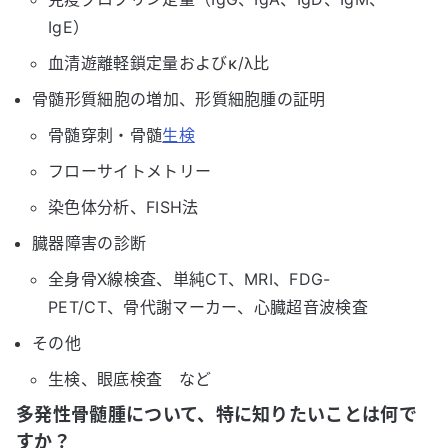
IgE）
血清遊離軽鎖定量およびκ/λ比
骨髄形質細胞の増加、形質細胞腫の証明
骨髄穿刺・骨髄
生検
フローサイトメトリー
染色体分析、FISH法
臓器障害の診断
全身骨X線検査、単純CT、MRI、FDG-
PET/CT、骨代謝マーカー、心臓超音波検査
その他
生検、眼底検査 など
多発性骨髄腫について、特に知りたいことは何で
すか？