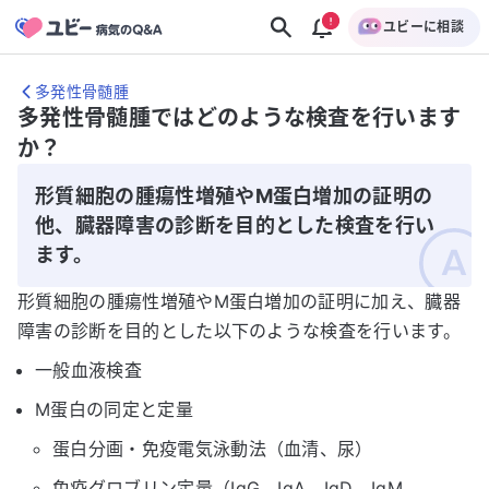
ユビーに相談
多発性骨髄腫
多発性骨髄腫ではどのような検査を行います
か？
形質細胞の腫瘍性増殖やM蛋白増加の証明の
他、臓器障害の診断を目的とした検査を行い
ます。
形質細胞の腫瘍性増殖やM蛋白増加の証明に加え、臓器
障害の診断を目的とした以下のような検査を行います。
一般血液検査
M蛋白の同定と定量
蛋白分画・免疫電気泳動法（血清、尿）
免疫グロブリン定量（IgG、IgA、IgD、IgM、