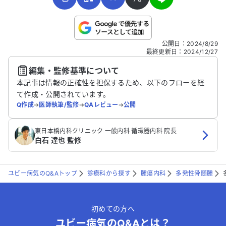
こちらは送信専用のフォームです。氏名やご自身の病気の詳細な
公開日
：
2024/8/29
どの個人情報は入れないでください。
最終更新日
：
2024/12/27
編集・監修基準について
送信する
本記事は情報の正確性を担保するため、以下のフローを経
て作成・公開されています。
Q作成
➔
医師執筆/監修
➔
QAレビュー
➔
公開
東日本橋内科クリニック 一般内科 循環器内科 院長
白石 達也 監修
ユビー病気のQ&Aトップ
診療科から探す
腫瘍内科
多発性骨髄腫
初めての方へ
ユビー病気のQ&Aとは？