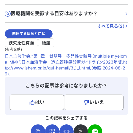
医療機関を受診する目安はありますか？
すべて見る(
2
)
関連する病気と症状
鉄欠乏性貧血
腰痛
(参考文献)
日本血液学会.“第Ⅲ章 骨髄腫 多発性骨髄腫（multiple myelom
a：MM）”.日本血液学会 造血器腫瘍診療ガイドライン2023年版.ht
tp://www.jshem.or.jp/gui-hemali/3_1_1.html,(参照 2024-08-2
9).
こちらの記事は参考になりましたか？
はい
いいえ
よろしければ、ご意見・ご感想をお寄せください。
この記事をシェアする
𝕏