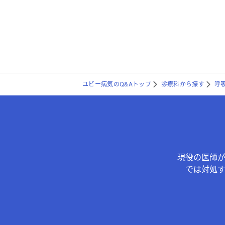
ユビー病気のQ&Aトップ
診療科から探す
呼
現役の医師
では対処