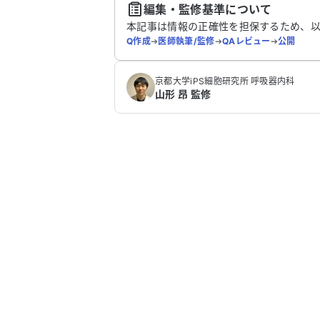
編集・監修基準について
本記事は情報の正確性を担保するため、
Q作成
➔
医師執筆/監修
➔
QAレビュー
➔
公開
京都大学iPS細胞研究所 呼吸器内科
山形 昂 監修