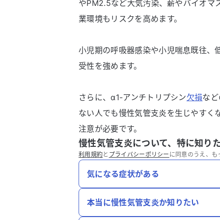
やPM2.5など大気汚染、薪やバイオ
業環境もリスクを高めます。
小児期の呼吸器感染や小児喘息既往、
受性を強めます。
さらに、α1-アンチトリプシン
欠損
など
ない人でも慢性気管支炎を生じやすく
注意が必要です。
慢性気管支炎について、特に知り
利用規約
と
プライバシーポリシー
に同意のうえ、も
気になる症状がある
本当に慢性気管支炎か知りたい