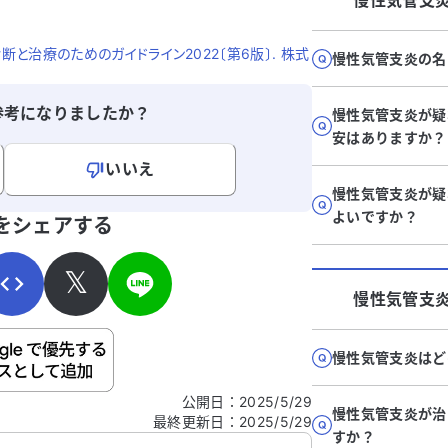
慢性気管支
断と治療のためのガイドライン2022〔第6版〕. 株式
慢性気管支炎の名
参考になりましたか？
慢性気管支炎が疑
安はありますか？
いいえ
慢性気管支炎が疑
寄せください。
よいですか？
をシェアする
𝕏
慢性気管支
ご自身の病気の詳細などの個人情報は入れないでくだ
慢性気管支炎はど
公開日
：
2025/5/29
慢性気管支炎が治
最終更新日
：
2025/5/29
信する
すか？