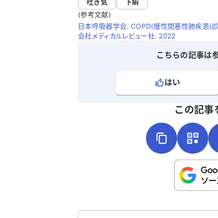
吐き気
下痢
(参考文献)
日本呼吸器学会. COPD(慢性閉塞性肺疾患)診
会社メディカルレビュー社. 2022
こちらの記事は
はい
よろしければ、ご意見・ご感想をお
この記事
こちらは送信専用のフォームです。氏名や
さい。
送