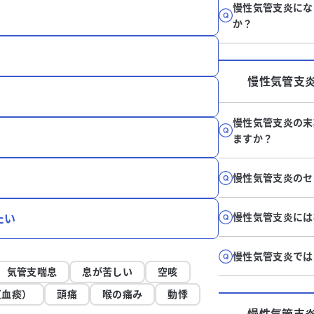
慢性気管支炎にな
か？
慢性気管支
慢性気管支炎の末
ますか？
慢性気管支炎のセ
慢性気管支炎には
たい
慢性気管支炎では
気管支喘息
息が苦しい
空咳
（血痰）
頭痛
喉の痛み
動悸