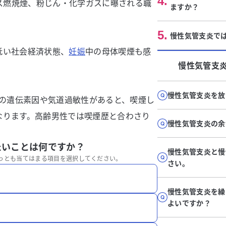
4
.
マス燃焼煙、粉じん・化学ガスに曝される職
ますか？
5
.
慢性気管支炎で
低い社会経済状態、
妊娠
中の母体喫煙も感
慢性気管支
慢性気管支炎を放
の遺伝素因や気道過敏性があると、喫煙し
なります。高齢男性では喫煙歴と合わさり
慢性気管支炎の余
たいことは何ですか？
慢性気管支炎と慢
っとも当てはまる項目を選択してください。
さい。
慢性気管支炎を繰
よいですか？