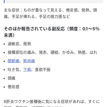
主な症状：ものが重なって見える、倦怠感、発熱、頭
痛、手足が痺れる、手足の脱力感など
そのほか報告されている副反応（頻度：0.1～5％
未満）
過敏症、発熱
接種部位の痛み、発赤、硬結、かゆみ、熱感、はれ
関節痛
、
筋肉痛
吐き気、
下痢
、食欲不振
頭痛
倦怠感
B肝炎ワクチン接種後に気になる症状があれば、すぐに