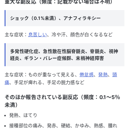
重大な副反応（頻度：記載がない場合は不明）
ショック（0.1%未満）、アナフィラキシー
主な症状：
息苦しい
、冷や汗、顔色が白くなるなど
多発性硬化症、急性散在性脳脊髄炎、脊髄炎、視神
経炎、ギラン・バレー症候群、末梢神経障害
主な症状：ものが重なって見える、
倦怠感
、
発熱
、
頭
痛
、手足が痺れる、手足の脱力感など
そのほか報告されている副反応（頻度：0.1～5％
未満）
発熱、ほてり
接種部位の痛み、発赤、硬結、かゆみ、熱感、腫れ