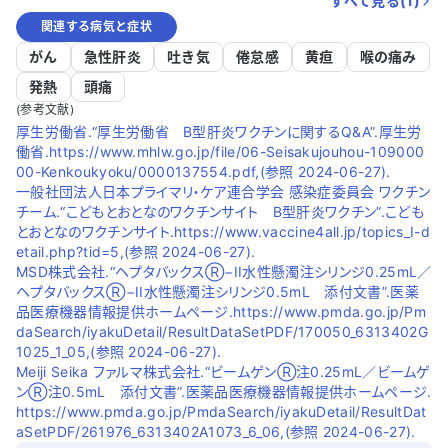
すべて見る(
1
)
関連する病気と症状
がん
急性肝炎
吐き気
倦怠感
黄疸
喉の痛み
発熱
頭痛
(参考文献)
厚生労働省.“厚生労働省 B型肝炎ワクチンに関するQ&A”.厚生労
働省.https://www.mhlw.go.jp/file/06-Seisakujouhou-109000
00-Kenkoukyoku/0000137554.pdf,(参照 2024-06-27).
一般社団法人日本プライマリ・ケア連合学会 感染症委員会 ワクチン
チーム.“こどもとおとなのワクチンサイト B型肝炎ワクチン”.こども
とおとなのワクチンサイト.https://www.vaccine4all.jp/topics_I-d
etail.php?tid=5,(参照 2024-06-27).
MSD株式会社.“ヘプタバックスⓇ−II水性懸濁注シリンジ0.25mL／
ヘプタバックスⓇ−II水性懸濁注シリンジ0.5mL 添付文書”.医薬
品医療機器情報提供ホームページ.https://www.pmda.go.jp/Pm
daSearch/iyakuDetail/ResultDataSetPDF/170050_6313402G
1025_1_05,(参照 2024-06-27).
Meiji Seika ファルマ株式会社.“ビームゲンⓇ注0.25mL／ビームゲ
ンⓇ注0.5mL 添付文書”.医薬品医療機器情報提供ホームページ.
https://www.pmda.go.jp/PmdaSearch/iyakuDetail/ResultDat
aSetPDF/261976_6313402A1073_6_06,(参照 2024-06-27).