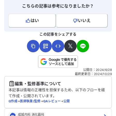
こちらの記事は参考になりましたか？
はい
いいえ
よろしければ、ご意見・ご感想をお寄せください。
この記事をシェアする
𝕏
こちらは送信専用のフォームです。氏名やご自身の病気の詳細な
公開日
：
2024/6/28
どの個人情報は入れないでください。
最終更新日
：
2024/10/29
編集・監修基準について
送信する
本記事は情報の正確性を担保するため、以下のフローを経
て作成・公開されています。
Q作成
➔
医師執筆/監修
➔
QAレビュー
➔
公開
成城内科 消化器科