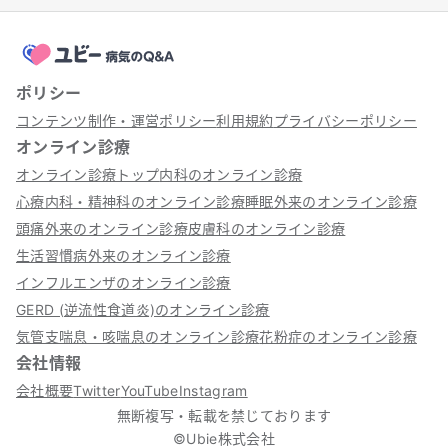
ポリシー
コンテンツ制作・運営ポリシー
利用規約
プライバシーポリシー
オンライン診療
オンライン診療トップ
内科のオンライン診療
心療内科・精神科のオンライン診療
睡眠外来のオンライン診療
頭痛外来のオンライン診療
皮膚科のオンライン診療
生活習慣病外来のオンライン診療
インフルエンザのオンライン診療
GERD (逆流性食道炎)のオンライン診療
気管支喘息・咳喘息のオンライン診療
花粉症のオンライン診療
会社情報
会社概要
Twitter
YouTube
Instagram
無断複写・転載を禁じております
©Ubie株式会社