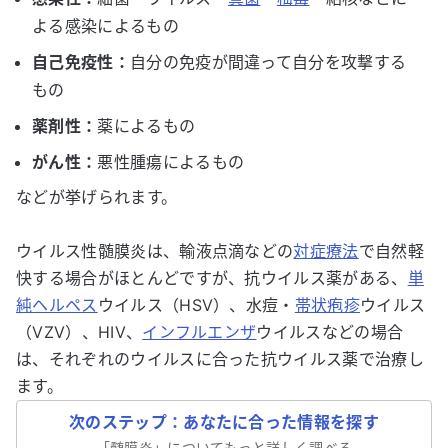
よる感染によるもの
自己免疫性：
自分の免疫が間違って自分を攻撃する
もの
薬剤性：
薬によるもの
がん性：
悪性腫瘍によるもの
などが挙げられます。
ウイルス性髄膜炎は、輸液点滴などの
対症療法
で自然軽
快する場合がほとんどですが、抗ウイルス薬がある、
単
純ヘルペス
ウイルス（HSV）、水痘・
帯状疱疹
ウイルス
（VZV）、HIV、
インフルエンザ
ウイルスなどの場合
は、それぞれのウイルスに合った抗ウイルス薬で治療し
ます。
次のステップ：あなたに合った情報を探す
「
髄膜炎
」についてもっと詳しく調べる