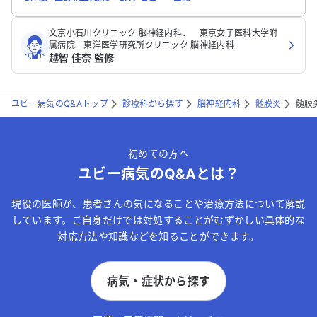
文京小石川クリニック 脳神経内科、 東京女子医科大学附
属病院 東洋医学研究所クリニック 脳神経内科
越智 佳奈 監修
ユビー病気のQ&Aトップ
診療科から探す
脳神経内科
髄膜炎
髄膜
初めての方へ
ユビー病気のQ&Aとは？
現役の医師が、患者さんの気になることや治療方法について解説
しています。ご自身だけでは対処することがむずかしい具体的な
対応方法や知識などを知ることができます。
病気・症状から探す