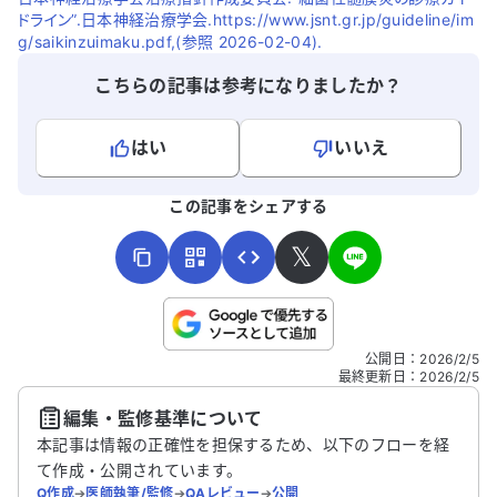
ドライン”.日本神経治療学会.https://www.jsnt.gr.jp/guideline/im
g/saikinzuimaku.pdf,(参照 2026-02-04).
こちらの記事は参考になりましたか？
はい
いいえ
よろしければ、ご意見・ご感想をお寄せください。
この記事をシェアする
𝕏
こちらは送信専用のフォームです。氏名やご自身の病気の詳細な
公開日
：
2026/2/5
どの個人情報は入れないでください。
最終更新日
：
2026/2/5
編集・監修基準について
送信する
本記事は情報の正確性を担保するため、以下のフローを経
て作成・公開されています。
Q作成
➔
医師執筆/監修
➔
QAレビュー
➔
公開