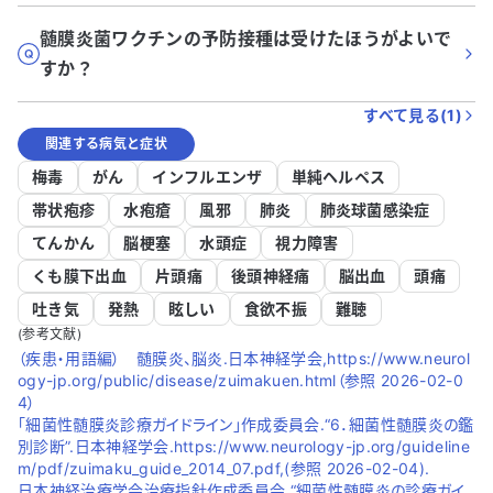
髄膜炎菌ワクチンの予防接種は受けたほうがよいで
すか？
すべて見る(
1
)
関連する病気と症状
梅毒
がん
インフルエンザ
単純ヘルペス
帯状疱疹
水疱瘡
風邪
肺炎
肺炎球菌感染症
てんかん
脳梗塞
水頭症
視力障害
くも膜下出血
片頭痛
後頭神経痛
脳出血
頭痛
吐き気
発熱
眩しい
食欲不振
難聴
(参考文献)
（疾患・用語編） 髄膜炎、脳炎.日本神経学会,https://www.neurol
ogy-jp.org/public/disease/zuimakuen.html（参照 2026-02-0
4）
「細菌性髄膜炎診療ガイドライン」作成委員会.“6．細菌性髄膜炎の鑑
別診断”.日本神経学会.https://www.neurology-jp.org/guideline
m/pdf/zuimaku_guide_2014_07.pdf,(参照 2026-02-04).
日本神経治療学会治療指針作成委員会.“細菌性髄膜炎の診療ガイ