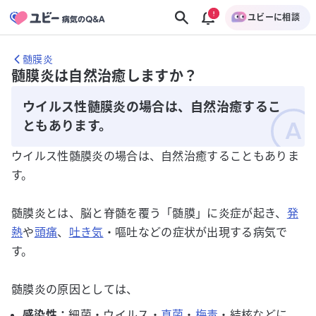
ユビーに相談
髄膜炎
髄膜炎は自然治癒しますか？
ウイルス性髄膜炎の場合は、自然治癒するこ
ともあります。
ウイルス性髄膜炎の場合は、自然治癒することもありま
す。
髄膜炎とは、脳と脊髄を覆う「髄膜」に炎症が起き、
発
熱
や
頭痛
、
吐き気
・嘔吐などの症状が出現する病気で
す。
髄膜炎の原因としては、
感染性：
細菌・ウイルス・
真菌
・
梅毒
・結核などに