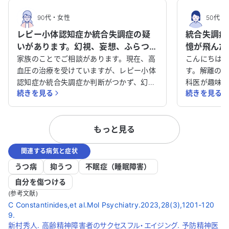
90代
・
女性
50代
・
レピー小体認知症か統合失調症の疑
統合失調症
いがあります。幻視、妄想、ふらつき
憶が飛んだ
の症状について、薬の服用をどうす
話しをする
家族のことでご相談があります。現在、高
こんにちは
べきか相談させてください。
血圧の治療を受けていますが、レピー小体
す。解離の
認知症か統合失調症か判断がつかず、幻視
科医が趣味
続きを見る
続きを見る
や妄想がひどく困っています。確定診断が
院で憑依型
難しいと聞いており、特にふらつきが一番
の記憶がな
つらい症状です。薬の服用についてどうす
ターのよう
もっと見る
れば良いのか悩んでいますが、本人は精神
しています
科の受診を拒んでいます。 このような状況
予定ですが
関連する病気と症状
でどのように対処すれば良いのか、アドバ
いでしょう
イスをいただけると助かります。症状が良
のではと思
うつ病
抑うつ
不眠症（睡眠障害）
くならないどころか悪化しているように感
題があるよ
自分を傷つける
じ、非常に心配です。どうかご助言をお願
うか？
(参考文献)
いいたします。
C Constantinides,et al.Mol Psychiatry.2023,28(3),1201-120
9.
新村秀人. 高齢精神障害者のサクセスフル・エイジング. 予防精神医